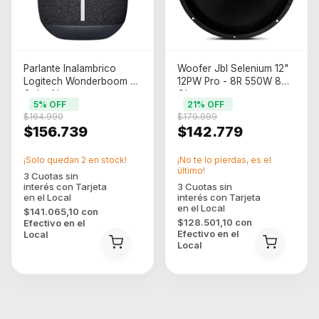
Parlante Inalambrico
Woofer Jbl Selenium 12"
Logitech Wonderboom 4
12PW Pro - 8R 550W 8
Color Negro
Ohm
5
% OFF
21
% OFF
$164.990
$179.999
$156.739
$142.779
¡Solo quedan
2
en stock!
¡No te lo pierdas, es el
último!
$141.065,10
con
$128.501,10
con
Efectivo en el
Efectivo en el
Local
Local