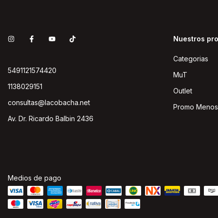
Nuestros pr
Categorias
5491121574420
MuT
1138029151
Outlet
consultas@lacobacha.net
Promo Menos
Av. Dr. Ricardo Balbin 2436
Medios de pago