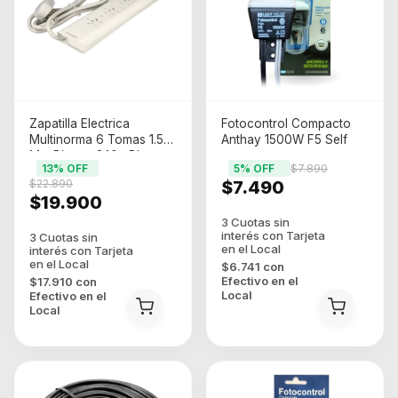
Zapatilla Electrica
Fotocontrol Compacto
Multinorma 6 Tomas 1.5
Anthay 1500W F5 Self
Mts Blanca 240a Blanco
13
% OFF
5
% OFF
$7.890
$22.890
$7.490
$19.900
$6.741
con
Efectivo en el
$17.910
con
Local
Efectivo en el
Local