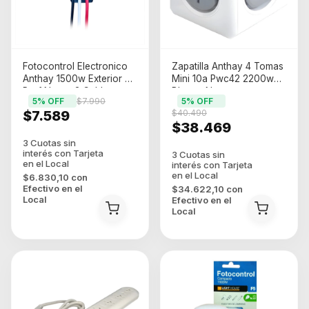
Fotocontrol Electronico
Zapatilla Anthay 4 Tomas
Anthay 1500w Exterior F5
Mini 10a Pwc42 2200w
Prof Negro 3 Cables
Blanco Negro
5
% OFF
$7.990
5
% OFF
$7.589
$40.490
$38.469
$6.830,10
con
Efectivo en el
$34.622,10
con
Local
Efectivo en el
Local