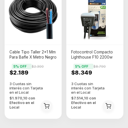
Cable Tipo Taller 2x1 Mm
Fotocontrol Compacto
Para Bafle X Metro Negro
Lighthouse F10 2200w
5
% OFF
$2.300
5
% OFF
$8.790
$2.189
$8.349
$1.970,10
con
$7.514,10
con
Efectivo en el
Efectivo en el
Local
Local