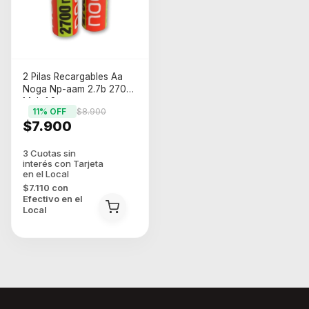
2 Pilas Recargables Aa
Noga Np-aam 2.7b 2700
Mah 1.2v
11
% OFF
$8.900
$7.900
$7.110
con
Efectivo en el
Local