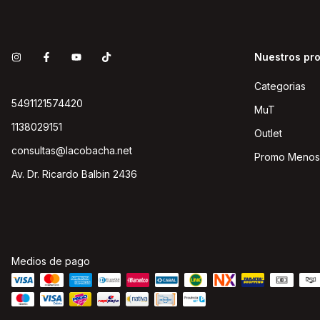
Nuestros pr
Categorias
5491121574420
MuT
1138029151
Outlet
consultas@lacobacha.net
Promo Menos
Av. Dr. Ricardo Balbin 2436
Medios de pago