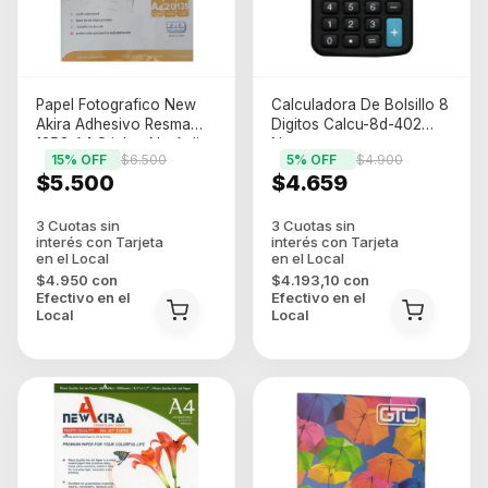
Papel Fotografico New
Calculadora De Bolsillo 8
Akira Adhesivo Resma
Digitos Calcu-8d-402
135G A4 Sticker No Aplica
Negro
15
% OFF
$6.500
5
% OFF
$4.900
$5.500
$4.659
$4.950
con
$4.193,10
con
Efectivo en el
Efectivo en el
Local
Local