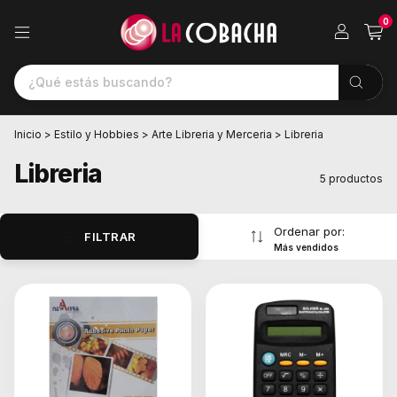
0
Inicio
>
Estilo y Hobbies
>
Arte Libreria y Merceria
>
Libreria
Libreria
5 productos
Ordenar por:
FILTRAR
Más vendidos