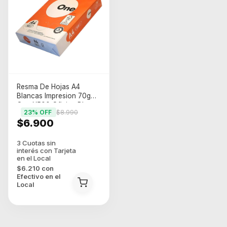
Resma De Hojas A4
Blancas Impresion 70g
One X500 Oficina Blanco
23
% OFF
$8.990
$6.900
$6.210
con
Efectivo en el
Local