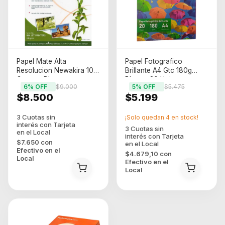
Papel Mate Alta
Papel Fotografico
Resolucion Newakira 108
Brillante A4 Gtc 180g
Gramos Blanco
Blanco 20 Hojas
6
% OFF
$9.000
5
% OFF
$5.475
$8.500
$5.199
¡Solo quedan
4
en stock!
$7.650
con
Efectivo en el
$4.679,10
con
Local
Efectivo en el
Local