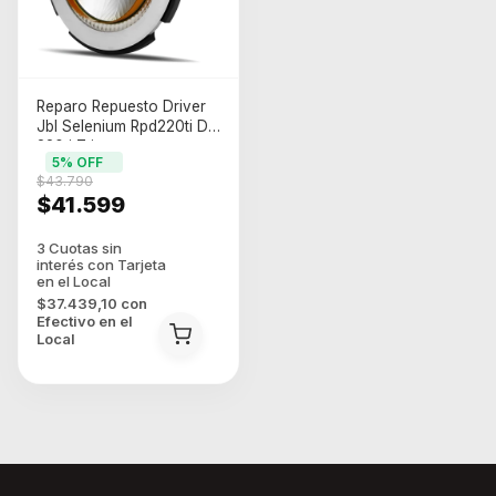
Reparo Repuesto Driver
Jbl Selenium Rpd220ti D
220ti Trio
5
% OFF
$43.790
$41.599
$37.439,10
con
Efectivo en el
Local