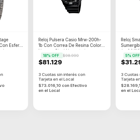
ntage
Reloj Pulsera Casio Mrw-200h-
Reloj Sma
Con Esfera
1b Con Correa De Resina Color
Sumergib
eado
Negro - Bisel Negro/rojo
(rm80f23
18
% OFF
$98.990
5
% OFF
$81.129
$31.2
ivo
$73.016,10
con
Efectivo
$28.169,
en el Local
en el Loc