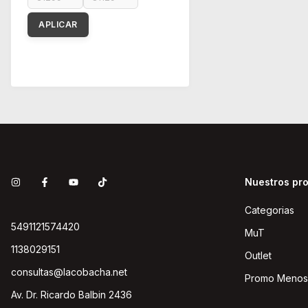
APLICAR
Nuestros pr
Categorias
5491121574420
MuT
1138029151
Outlet
consultas@lacobacha.net
Promo Menos
Av. Dr. Ricardo Balbin 2436