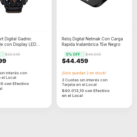
rt Digital Gadnic
Reloj Digital Netmak Con Carga
le con Display LED
Rapida Inalambrica 15w Negro
)
$32.945
5
% OFF
$46.990
99
$44.459
¡Solo quedan
2
en stock!
10
con
Efectivo
al
$40.013,10
con
Efectivo
en el Local