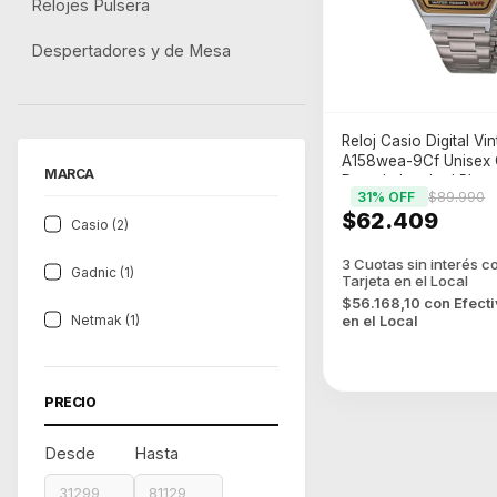
Relojes Pulsera
Despertadores y de Mesa
Reloj Casio Digital Vi
A158wea-9Cf Unisex 
MARCA
Dorada Luz Led Plat
31
% OFF
$89.990
$62.409
Casio (2)
Gadnic (1)
$56.168,10
con
Efect
Netmak (1)
en el Local
PRECIO
Desde
Hasta