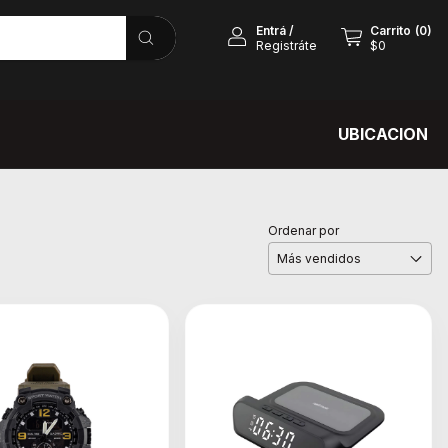
Entrá
/
Carrito
(
0
)
Registráte
$0
UBICACION
Ordenar por