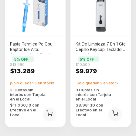
Pasta Termica Pc Cpu
Kit De Limpieza 7 En 1 Gtc
Raptor Ice Alta
Cepillo Keycap Teclado
Conductividad Termica
Auricular
5
% OFF
5
% OFF
Celeste Azul
$13.990
$10.500
$13.289
$9.979
¡Solo quedan
5
en stock!
¡Solo quedan
2
en stock!
$11.960,10
con
$8.981,10
con
Efectivo en el
Efectivo en el
Local
Local