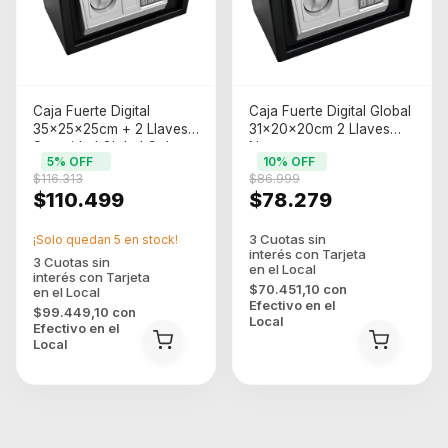
Caja Fuerte Digital
Caja Fuerte Digital Global
35x25x25cm + 2 Llaves
31x20x20cm 2 Llaves
Seguridad Global Color
Negro
5
% OFF
10
% OFF
Negro
$116.313
$86.999
$110.499
$78.279
¡Solo quedan
5
en stock!
$70.451,10
con
Efectivo en el
$99.449,10
con
Local
Efectivo en el
Local