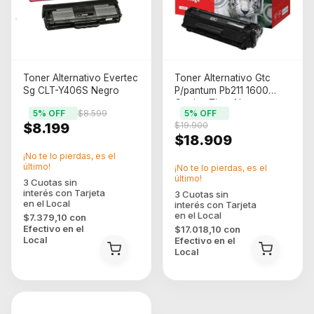
Toner Alternativo Evertec
Toner Alternativo Gtc
Sg CLT-Y406S Negro
P/pantum Pb211 1600
Copias Tinta Negro
5
% OFF
$8.599
5
% OFF
$8.199
$19.900
$18.909
¡No te lo pierdas, es el
último!
¡No te lo pierdas, es el
último!
$7.379,10
con
Efectivo en el
$17.018,10
con
Local
Efectivo en el
Local