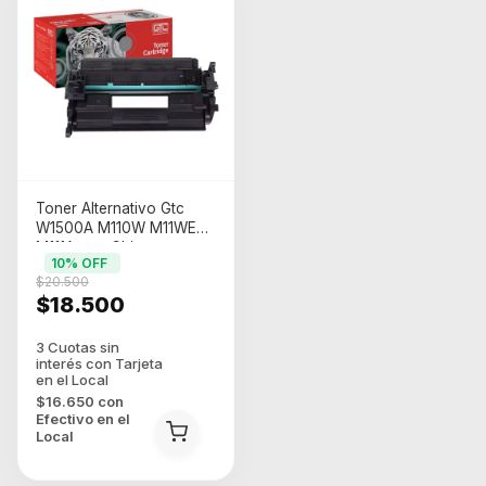
Toner Alternativo Gtc
W1500A M110W M11WE
M111A con Chip
10
% OFF
$20.500
$18.500
$16.650
con
Efectivo en el
Local