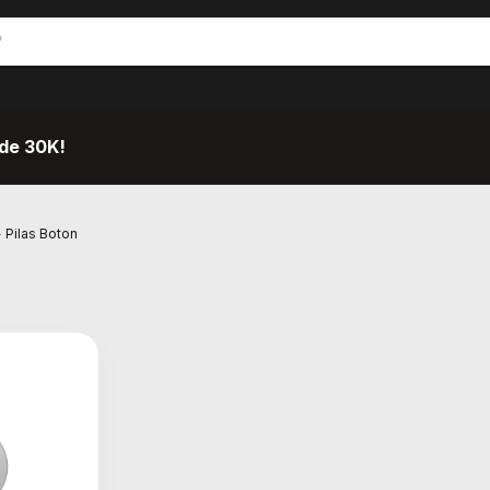
de 30K!
>
Pilas Boton