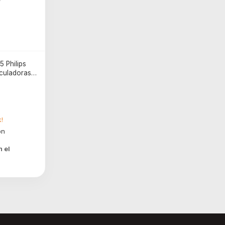
5 Philips
lculadoras
!
n el