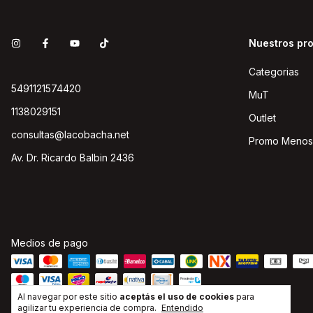
Nuestros pr
Categorias
5491121574420
MuT
1138029151
Outlet
consultas@lacobacha.net
Promo Menos
Av. Dr. Ricardo Balbin 2436
Medios de pago
Al navegar por este sitio
aceptás el uso de cookies
para
agilizar tu experiencia de compra.
Entendido