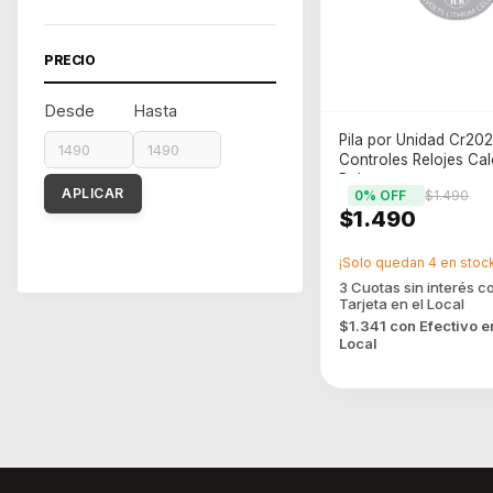
PRECIO
Desde
Hasta
Pila por Unidad Cr202
Controles Relojes Ca
Balanzas
APLICAR
0
% OFF
$1.490
$1.490
¡Solo quedan
4
en stock
$1.341
con
Efectivo e
Local