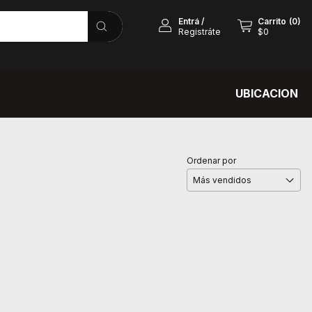
Entrá
/
Carrito
(
0
)
Registráte
$0
UBICACION
Ordenar por