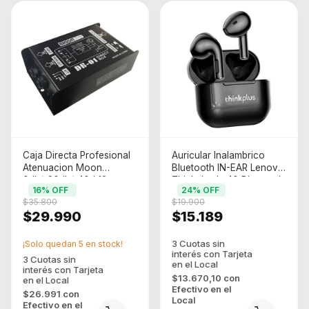
Caja Directa Profesional
Auricular Inalambrico
Atenuacion Moon
Bluetooth IN-EAR Lenovo
0db/-20db/-40d 12
Thinkplus Lp40 Bluetooth
16
% OFF
24
% OFF
Negro
$35.800
$19.900
$29.990
$15.189
¡Solo quedan
5
en stock!
$13.670,10
con
Efectivo en el
$26.991
con
Local
Efectivo en el