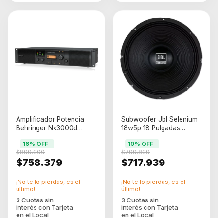
Amplificador Potencia
Subwoofer Jbl Selenium
Behringer Nx3000d
18w5p 18 Pulgadas
Control Dsp Clase D
1200w Rms 8 Ohms
16
% OFF
10
% OFF
Color Negro Potencia De
Negro
$899.900
$799.899
Salida Rms 3000 W
$758.379
$717.939
¡No te lo pierdas, es el
¡No te lo pierdas, es el
último!
último!