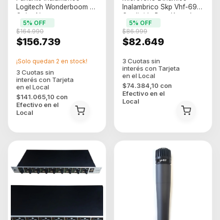
Logitech Wonderboom 4
Inalambrico Skp Vhf-695
Color Negro
Cardioide Para Karaoke
5
% OFF
5
% OFF
Negro
$164.990
$86.999
$156.739
$82.649
¡Solo quedan
2
en stock!
$74.384,10
con
Efectivo en el
$141.065,10
con
Local
Efectivo en el
Local