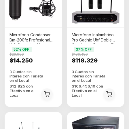
Microfono Condenser
Microfono Inalambrico
Bm-200fx Profesional
Pro Gadnic Uhf Doble
Usb Streaming Negro
Condenser Receptor Plug
52
% OFF
37
% OFF
And Play Salidas 6.35 Mm
$29.999
$186.480
3.5 Mm Conector Tipo C
$14.250
$118.329
Negro
$12.825
con
$106.496,10
con
Efectivo en el
Efectivo en el
Local
Local