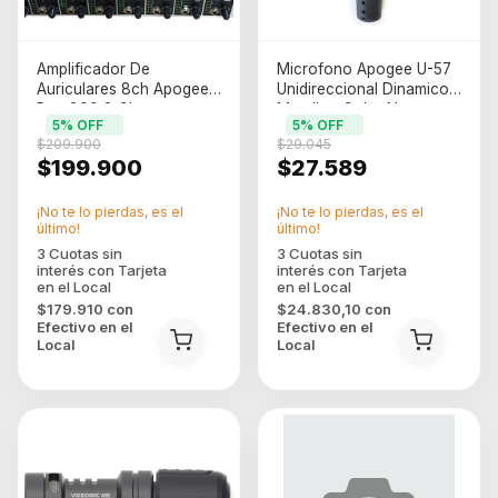
Amplificador De
Microfono Apogee U-57
Auriculares 8ch Apogee
Unidireccional Dinamico
Psc-800 8 Ch
Metalico Color Negro
5
% OFF
5
% OFF
$209.900
$29.045
$199.900
$27.589
¡No te lo pierdas, es el
¡No te lo pierdas, es el
último!
último!
$179.910
con
$24.830,10
con
Efectivo en el
Efectivo en el
Local
Local