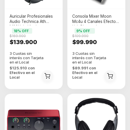
Auricular Profesionales
Consola Mixer Moon
Audio Technica Ath
Mc4u 4 Canales Efectos
M20X de Vincha
Usb Bluetooth
18
% OFF
9
% OFF
$169.900
$109.990
$139.900
$99.990
$125.910
con
$89.991
con
Efectivo en el
Efectivo en el
Local
Local