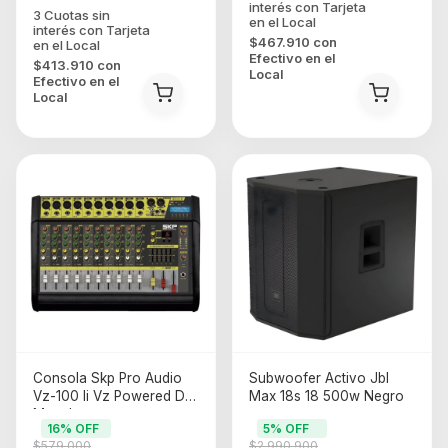
$467.910
con
Efectivo en el
$413.910
con
Local
Efectivo en el
Local
Consola Skp Pro Audio
Subwoofer Activo Jbl
Vz-100 Ii Vz Powered De
Max 18s 18 500w Negro
Mezcla
16
% OFF
5
% OFF
$579.000
$2.990.900