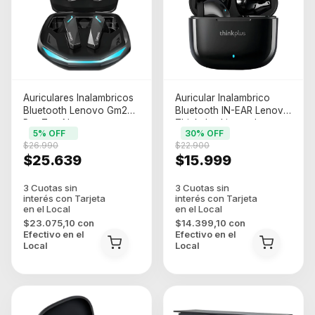
Auriculares Inalambricos
Auricular Inalambrico
Bluetooth Lenovo Gm2
Bluetooth IN-EAR Lenovo
Pro Tws Negro
Thinkplus Livepods
5
% OFF
30
% OFF
Lp40pro Negro
$26.990
$22.900
$25.639
$15.999
$23.075,10
con
$14.399,10
con
Efectivo en el
Efectivo en el
Local
Local