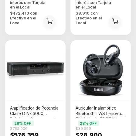
$472.410
con
$8.910
con
Efectivo en el
Efectivo en el
Local
Local
Amplificador de Potencia
Auricular Inalambrico
Clase D Nx 3000
Bluetooth TWS Lenovo
Behringer Compensacion
Thinkplus Lp75 BT Negro
28
% OFF
28
% OFF
de Impedancia
$795.006
$39.999
(t0090230009)
$576.359
$28.900