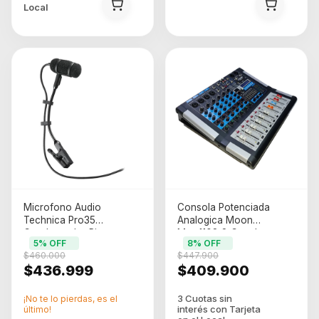
Local
Microfono Audio
Consola Potenciada
Technica Pro35
Analogica Moon
Condensador Pinza
Mpm1108 8 Canales
5
% OFF
8
% OFF
Instrumento Negro
500w Bluetooth Mp3
$460.000
$447.900
$436.999
$409.900
¡No te lo pierdas, es el
último!