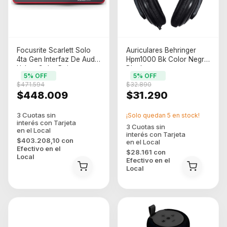
Focusrite Scarlett Solo
Auriculares Behringer
4ta Gen Interfaz De Audio
Hpm1000 Bk Color Negro
Usb-c Color Rojo
Black
5
% OFF
5
% OFF
$471.594
$32.890
$448.009
$31.290
¡Solo quedan
5
en stock!
$403.208,10
con
Efectivo en el
$28.161
con
Local
Efectivo en el
Local