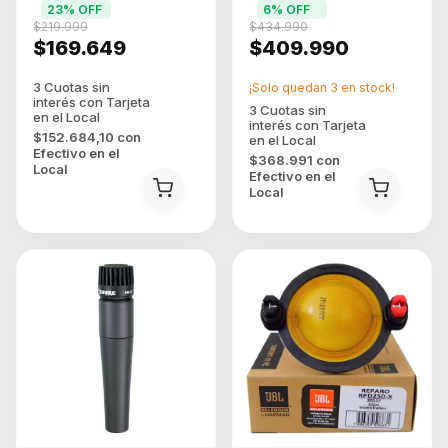
23
% OFF
6
% OFF
Potencia De Salida Rms
$219.999
$434.990
900 W
$169.649
$409.990
¡Solo quedan
3
en stock!
$152.684,10
con
Efectivo en el
$368.991
con
Local
Efectivo en el
Local