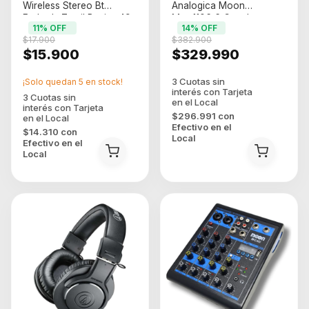
Wireless Stereo Bt
Analogica Moon
Earbuds Tactil Btwins 49
Mpm1106 6 Canales
11
% OFF
14
% OFF
Color Blanco
Bluetooth 250w
$17.900
$382.900
$15.900
$329.990
¡Solo quedan
5
en stock!
$296.991
con
Efectivo en el
$14.310
con
Local
Efectivo en el
Local