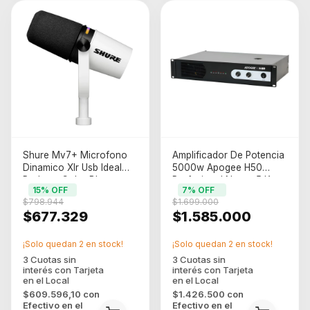
Shure Mv7+ Microfono
Amplificador De Potencia
Dinamico Xlr Usb Ideal
5000w Apogee H50
Podcast Color Blanco
Profesional Negro 5 Kw
15
% OFF
7
% OFF
$798.944
$1.699.000
$677.329
$1.585.000
¡Solo quedan
2
en stock!
¡Solo quedan
2
en stock!
$609.596,10
con
$1.426.500
con
Efectivo en el
Efectivo en el