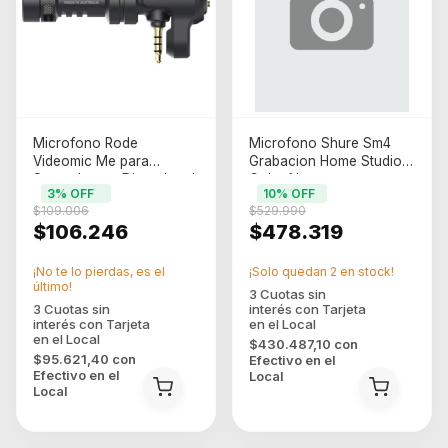
Microfono Rode
Microfono Shure Sm4
Videomic Me para
Grabacion Home Studio
Smartphones Direccional
Color Negro
3
% OFF
10
% OFF
$109.006
$529.990
$106.246
$478.319
¡No te lo pierdas, es el
¡Solo quedan
2
en stock!
último!
$430.487,10
con
$95.621,40
con
Efectivo en el
Efectivo en el
Local
Local