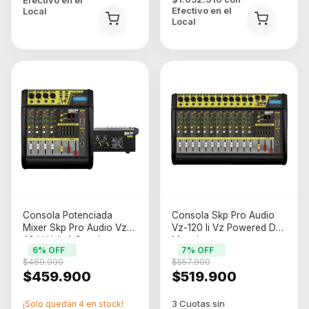
Efectivo en el
Efectivo en el
Local
Local
Consola Potenciada
Consola Skp Pro Audio
Mixer Skp Pro Audio Vz-
Vz-120 Ii Vz Powered De
40 Li Usb 4 Canales
Mezcla
6
% OFF
7
% OFF
1600w Fx Bt
$489.900
$557.900
$459.900
$519.900
¡Solo quedan
4
en stock!