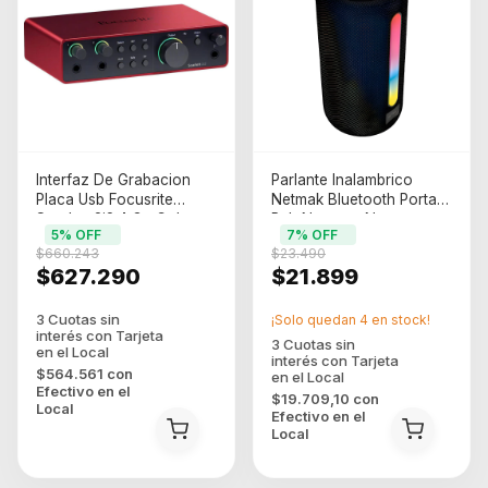
Interfaz De Grabacion
Parlante Inalambrico
Placa Usb Focusrite
Netmak Bluetooth Portatil
Scarlett 2i2 4 Gn Color
Rgb Nm-muv Negro
5
% OFF
7
% OFF
Rojo
$660.243
$23.490
$627.290
$21.899
¡Solo quedan
4
en stock!
$564.561
con
Efectivo en el
$19.709,10
con
Local
Efectivo en el
Local