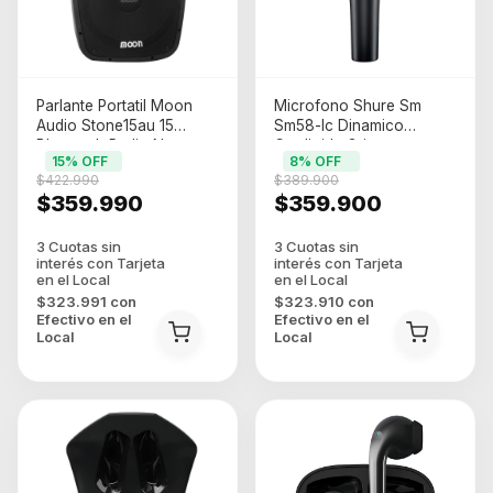
Parlante Portatil Moon
Microfono Shure Sm
Audio Stone15au 15
Sm58-lc Dinamico
Bluetooth Radio Negro
Cardioide Gris
15
% OFF
8
% OFF
480w
Oscuro/plateado
$422.990
$389.900
$359.990
$359.900
$323.991
con
$323.910
con
Efectivo en el
Efectivo en el
Local
Local