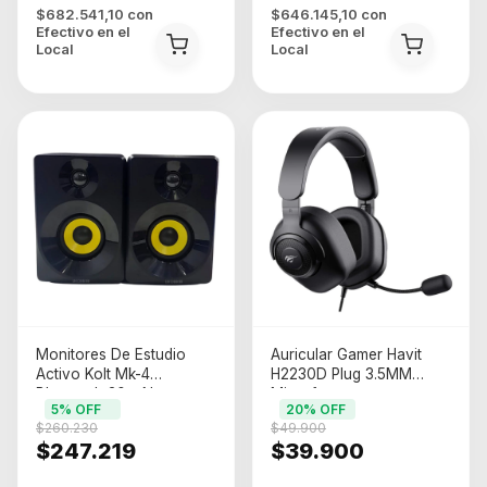
$682.541,10
con
$646.145,10
con
Efectivo en el
Efectivo en el
Local
Local
Monitores De Estudio
Auricular Gamer Havit
Activo Kolt Mk-4
H2230D Plug 3.5MM
Bluetooth 30w Negro
Microfono
5
% OFF
20
% OFF
Omnidireccional Speaker
$260.230
$49.900
50MM
$247.219
$39.900