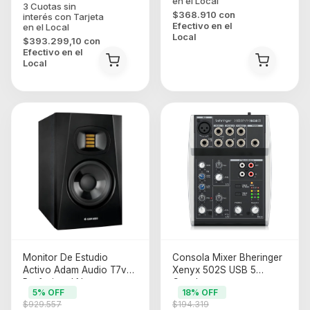
$368.910
con
Efectivo en el
Local
$393.299,10
con
Efectivo en el
Local
Monitor De Estudio
Consola Mixer Bheringer
Activo Adam Audio T7v
Xenyx 502S USB 5
Profesional Negro
Canales
5
% OFF
18
% OFF
$929.557
$194.319