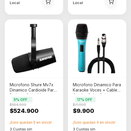
Local
Local
Microfono Shure Mv7x
Microfono Dinamico Para
Dinamico Cardioide Para
Karaoke Voces + Cable
Podcast Color Negro
Combo Color Celeste
5
% OFF
17
% OFF
$554.900
$11.900
$524.900
$9.900
¡Solo quedan
5
en stock!
¡Solo quedan
4
en stock!