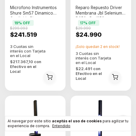
Microfono Instrumentos
Reparo Repuesto Driver
Shure Sm57 Dinamico
Membrana Jbl Selenium
Cardioide Pipeta
D250x Rpd250-x
19
% OFF
17
% OFF
$299.093
$29.990
$241.519
$24.990
¡Solo quedan
2
en stock!
$217.367,10
con
Efectivo en el
$22.491
con
Local
Efectivo en el
Local
Al navegar por este sitio
aceptás el uso de cookies
para agilizar tu
experiencia de compra.
Entendido