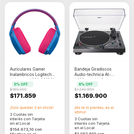
Auriculares Gamer
Bandeja Giradiscos
Inalambricos Logitech
Audio-technica At-
Lightspeed 981-001061
lp120xusb-bk Color
5
% OFF
6
% OFF
Azul
Negro
$180.900
$1.240.899
$171.859
$1.169.900
¡Solo quedan
3
en stock!
¡No te lo pierdas, es el
último!
$154.673,10
con
$1.052.910
con