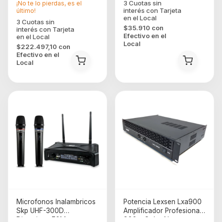
¡No te lo pierdas, es el
último!
$35.910
con
Efectivo en el
Local
$222.497,10
con
Efectivo en el
Local
Microfonos Inalambricos
Potencia Lexsen Lxa900
Skp UHF-300D
Amplificador Profesional
Dinamicos 70M
900w Color Negro