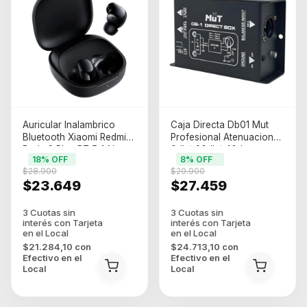
Auricular Inalambrico
Caja Directa Db01 Mut
Bluetooth Xiaomi Redmi
Profesional Atenuacion
Buds 6 Play BT 5.4 Negro
0db/-20db/-40d
18
% OFF
8
% OFF
600mAh 10M M2420e1
$28.900
$29.900
$23.649
$27.459
$21.284,10
con
$24.713,10
con
Efectivo en el
Efectivo en el
Local
Local