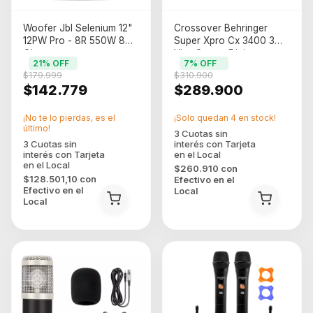
Woofer Jbl Selenium 12"
Crossover Behringer
12PW Pro - 8R 550W 8
Super Xpro Cx 3400 3
Ohm
Vias Stereo Divisor
21
% OFF
7
% OFF
(t0092725002)
$179.999
$310.900
$142.779
$289.900
¡No te lo pierdas, es el
¡Solo quedan
4
en stock!
último!
$260.910
con
$128.501,10
con
Efectivo en el
Efectivo en el
Local
Local