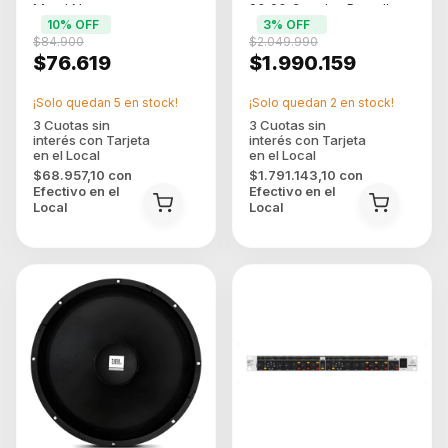
Metal Negro
20 20 Canales Pantalla
10
% OFF
3
% OFF
LCD Phantom 48V
$84.900
$2.049.990
Grabacion Simult
$76.619
$1.990.159
¡Solo quedan
5
en stock!
¡Solo quedan
2
en stock!
$68.957,10
con
$1.791.143,10
con
Efectivo en el
Efectivo en el
Local
Local