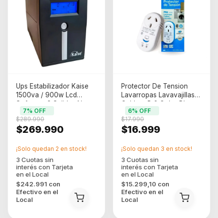
Ups Estabilizador Kaise
Protector De Tension
1500va / 900w Lcd
Lavarropas Lavavajillas
Software 6 Salidas Negro
Caldera Pr2 Color Blanco
7
% OFF
6
% OFF
$289.990
$17.990
$269.990
$16.999
¡Solo quedan
2
en stock!
¡Solo quedan
3
en stock!
$242.991
con
$15.299,10
con
Efectivo en el
Efectivo en el
Local
Local