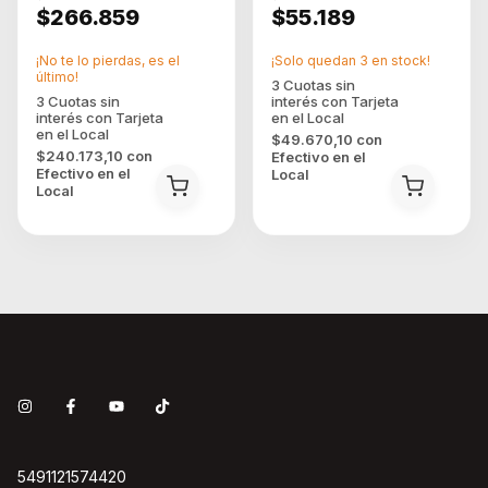
$266.859
$55.189
¡No te lo pierdas, es el
¡Solo quedan
3
en stock!
último!
$49.670,10
con
$240.173,10
con
Efectivo en el
Efectivo en el
Local
Local
5491121574420