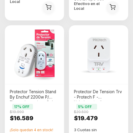
Local
Efectivo en el
Local
Protector Tension Stand
Protector De Tension Trv
By Enchuf 2200w P/
- Protech F -
Electrodomesticos Color
Heladeras/ac/lavarrop
17
% OFF
5
% OFF
Blanco Pr6
Color Blanco
$19.990
$20.500
$16.589
$19.479
¡Solo quedan
4
en stock!