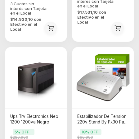
$17.531,10
con
Efectivo en el
$14.930,10
con
Local
Efectivo en el
Local
Ups Trv Electronics Neo
Estabilizador De Tension
1200 1200va Negro
220v Stand By Px30 Para
Tv Audio Con 4
5
% OFF
18
% OFF
Tomacorrientes Plateado
$280.900
$66.990