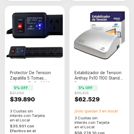
Protector De Tension
Estabilizador de Tension
Zapatilla 5 Tomas
Anthay Px10 1100 Stand
Heladera Tv Pc 2200w
By
5
% OFF
5
% OFF
Stand By Prz2 Negro
$41.990
$65.825
$39.890
$62.529
¡Solo quedan
3
en stock!
$35.901
con
Efectivo en el
$56.276,10
con