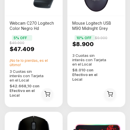
Webcam C270 Logitech
Mouse Logitech USB
Color Negro Hd
M90 Midnight Grey
5
% OFF
10
% OFF
$9.900
$49.900
$8.900
$47.409
¡No te lo pierdas, es el
último!
$8.010
con
Efectivo en el
Local
$42.668,10
con
Efectivo en el
Local