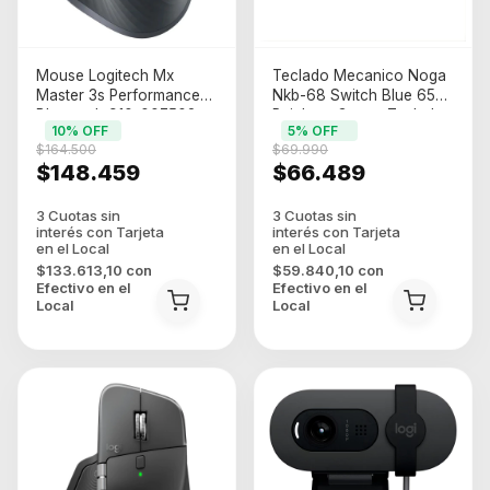
Mouse Logitech Mx
Teclado Mecanico Noga
Master 3s Performance
Nkb-68 Switch Blue 65%
Bluetooth 910-007502
Rainbow Gamer Teclado
10
% OFF
5
% OFF
Negro
Negro Idioma Espaol
$164.500
$69.990
Latinoamerica
$148.459
$66.489
$133.613,10
con
$59.840,10
con
Efectivo en el
Efectivo en el
Local
Local