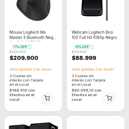
Mouse Logitech Mx
Webcam Logitech Brio
Master 4 Bluetooth Negro
100 Full Hd 1080p Negro
(log910-007565)
7
% OFF
5
% OFF
$224.900
$93.990
$209.900
$88.999
¡Solo quedan
3
en stock!
¡Solo quedan
3
en stock!
$188.910
con
$80.099,10
con
Efectivo en el
Efectivo en el
Local
Local