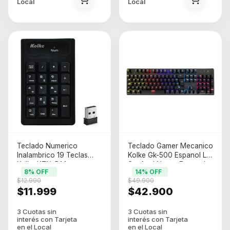
Local
Local
Teclado Numerico
Teclado Gamer Mecanico
Inalambrico 19 Teclas
Kolke Gk-500 Espanol Lat
Kolke KTN-544
Sw Azul Negro Espanol
8
% OFF
14
% OFF
De Latinoamerica
$12.990
$49.900
$11.999
$42.900