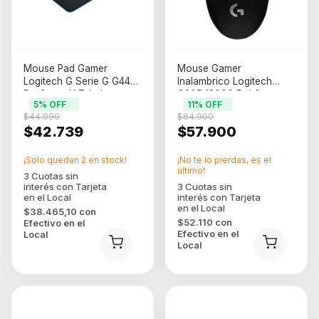
Mouse Pad Gamer
Mouse Gamer
Logitech G Serie G G440
Inalambrico Logitech
De Goma Y Tela Logo
G305 12000 Dpi 6
5
% OFF
11
% OFF
Logitech G M 28cm X
Botones
$44.990
$64.900
34cm X 3mm Negro
$42.739
$57.900
¡Solo quedan
2
en stock!
¡No te lo pierdas, es el
último!
$38.465,10
con
$52.110
con
Efectivo en el
Efectivo en el
Local
Local