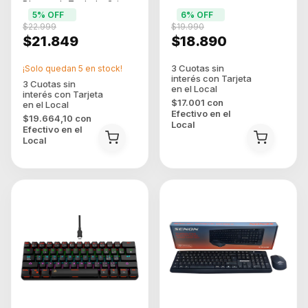
Bluetooth Teclado Gris
5
% OFF
6
% OFF
Idioma Espaol Ingles
$22.999
$19.990
Internacional
$21.849
$18.890
¡Solo quedan
5
en stock!
$17.001
con
Efectivo en el
$19.664,10
con
Local
Efectivo en el
Local