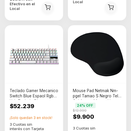
Local
Efectivo en el
Local
Teclado Gamer Mecanico
Mouse Pad Netmak Nm-
Switch Blue Espaol Rgb
pgel Tamao S Negro Tela
Usb Teclado Blanco
Gel Apoya Mueca Liso
$52.239
24
% OFF
Idioma Espaol
$12.990
Latinoamerica Netmak
$9.900
Nm-skill
¡Solo quedan
3
en stock!