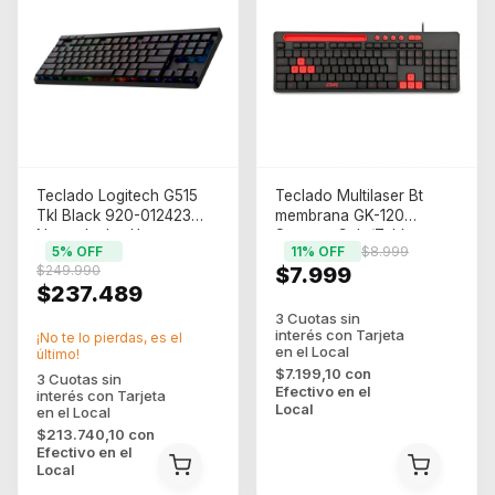
Teclado Logitech G515
Teclado Multilaser Bt
Tkl Black 920-012423
membrana GK-120
Negro Ingles Us
Soporte Celu/Tablet
5
% OFF
11
% OFF
$8.999
Multimedia Musica
$249.990
$7.999
$237.489
¡No te lo pierdas, es el
último!
$7.199,10
con
Efectivo en el
Local
$213.740,10
con
Efectivo en el
Local