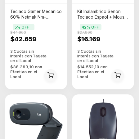
Teclado Gamer Mecanico
Kit Inalambrico Senon
60% Netmak Nm-
Teclado Espaol + Mouse
dominate Rgb Usb-c
optico 2.4ghz 1200dpi
5
% OFF
42
% OFF
Switch Azul Espaol Negro
Negro
$44.900
$27.990
Espaol Latinoamerica
$42.659
$16.169
$38.393,10
con
$14.552,10
con
Efectivo en el
Efectivo en el
Local
Local