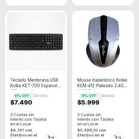
Teclado Membrana USB
Mouse Inalambrico Kolke
Kolke KET-700 Espanol
KEM-412 Plateado 2.4Ghz
105 teclas Negro
1600 Dpi
6
% OFF
$7.990
9
% OFF
$6.590
$7.490
$5.999
$6.741
con
$5.399,10
con
Efectivo en el
Efectivo en el