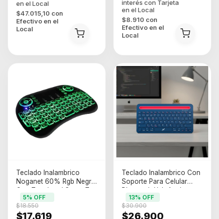
$47.015,10
con
$8.910
con
Efectivo en el
Efectivo en el
Local
Local
Teclado Inalambrico
Teclado Inalambrico Con
Noganet 60% Rgb Negro
Soporte Para Celular
Con Touchpad Smart Tv
Bluetooth Usb Azul
5
% OFF
13
% OFF
Pc Ingles Us
Espaol Espaa
$18.550
$30.900
$17.619
$26.900