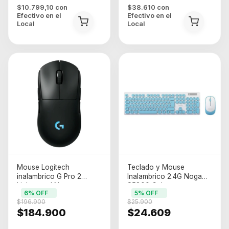
$10.799,10
con
$38.610
con
Efectivo en el
Efectivo en el
Local
Local
Mouse Logitech
Teclado y Mouse
inalambrico G Pro 2
Inalambrico 2.4G Noga
Lightspeed Negro
S5800 Celeste
6
% OFF
5
% OFF
(LOG910-007294)
(NGS5800CL)
$196.900
$25.900
$184.900
$24.609