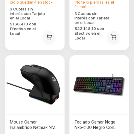
¡Solo quedan
4
en stock!
¡No te lo pierdas, es el
último!
$166.410
con
$22.148,10
con
Efectivo en el
Efectivo en el
Local
Local
Mouse Gamer
Teclado Gamer Noga
Inalambrico Netmak NM-
Nkb-t100 Negro Con
GM62 Tri-Modo Con
Iluminacion Led Negro