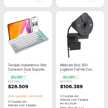
Teclado Inalambrico Slim
Webcam Brio 300
Conexion Dual Soporte
Logitech Full Hd Con
Multitarea Ep - Verde -
Microfono Integrado
5
% OFF
5
% OFF
Espaol Latinoamerica
Color Negro
$27.900
$111.990
$26.509
$106.389
¡Solo quedan
2
en stock!