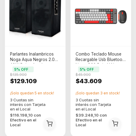
Parlantes Inalambricos
Combo Teclado Mouse
Noga Aqua Negros 2.0
Recargable Usb Bluetooth
40W Bajos Agudos
Noga Q20 Rojo Y Negro
5
% OFF
5
% OFF
Rojo/ Negro
$135.900
$45.900
$129.109
$43.609
¡Solo quedan
5
en stock!
¡Solo quedan
3
en stock!
$116.198,10
con
$39.248,10
con
Efectivo en el
Efectivo en el
Local
Local