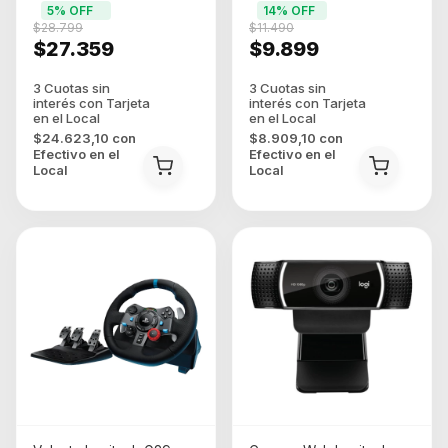
5
% OFF
14
% OFF
Base De Carga (NM-
Español Latinoamerica
$28.799
$11.490
GM62)
$27.359
$9.899
$24.623,10
con
$8.909,10
con
Efectivo en el
Efectivo en el
Local
Local