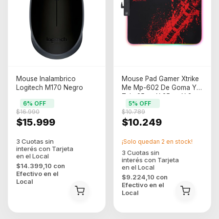
Mouse Inalambrico
Mouse Pad Gamer Xtrike
Logitech M170 Negro
Me Mp-602 De Goma Y
Tela 25cm X 35cm X 3mm
6
% OFF
5
% OFF
Negro
$16.990
$10.789
$15.999
$10.249
¡Solo quedan
2
en stock!
$14.399,10
con
Efectivo en el
$9.224,10
con
Local
Efectivo en el
Local