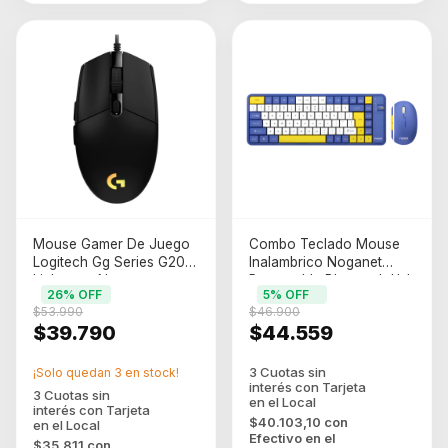
Mouse Gamer De Juego
Combo Teclado Mouse
Logitech Gg Series G203
Inalambrico Noganet
Lightsync Negro
Recargable Bluetooth Usb
26
% OFF
5
% OFF
Azul
$53.990
$46.900
$39.790
$44.559
¡Solo quedan
3
en stock!
$40.103,10
con
Efectivo en el
$35.811
con