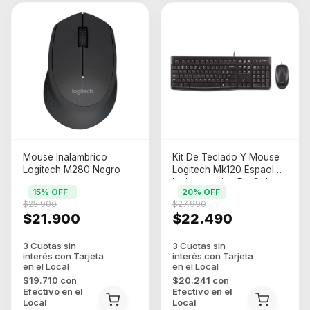
Mouse Inalambrico
Kit De Teclado Y Mouse
Logitech M280 Negro
Logitech Mk120 Espaol
Latinoamerica De Color
15
% OFF
20
% OFF
Negro
$25.900
$27.990
$21.900
$22.490
$19.710
con
$20.241
con
Efectivo en el
Efectivo en el
Local
Local