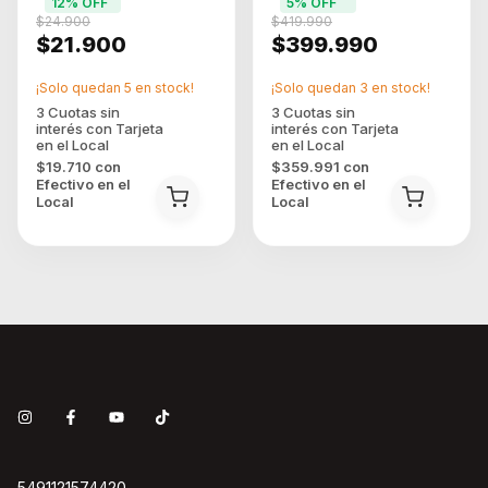
12
% OFF
5
% OFF
$24.900
$419.990
$21.900
$399.990
¡Solo quedan
5
en stock!
¡Solo quedan
3
en stock!
$19.710
con
$359.991
con
Efectivo en el
Efectivo en el
Local
Local
5491121574420