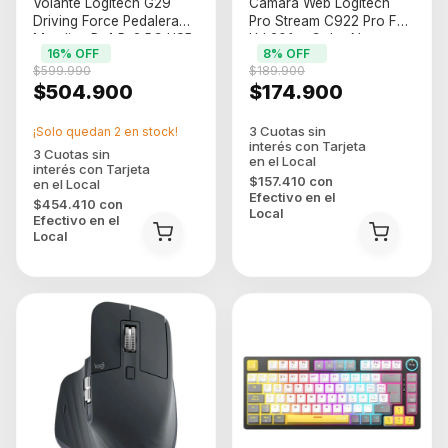
Volante Logitech G29
Camara Web Logitech
Driving Force Pedalera
Pro Stream C922 Pro Full
Metalica Ps4 Ps3 PC USB
Hd 30fps Color Negro
16
% OFF
8
% OFF
$599.990
$189.900
$504.900
$174.900
¡Solo quedan
2
en stock!
$157.410
con
Efectivo en el
$454.410
con
Local
Efectivo en el
Local