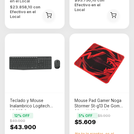
$95.750,10
con
Efectivo en el
$23.858,10
con
Local
Efectivo en el
Local
Teclado y Mouse
Mouse Pad Gamer Noga
Inalambrico Logitech
Stormer St-g13 De Goma
Mk235 Grey
20cm X 23cm X 3mm
12
% OFF
5
% OFF
$5.900
Negro/rojo
$49.900
$5.609
$43.900
¡No te lo pierdas, es el