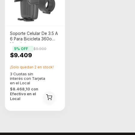
Soporte Celular De 3.5 A
6 Para Bicicleta 360o
Manubrio
5
% OFF
$9.900
$9.409
¡Solo quedan
2
en stock!
$8.468,10
con
Efectivo en el
Local