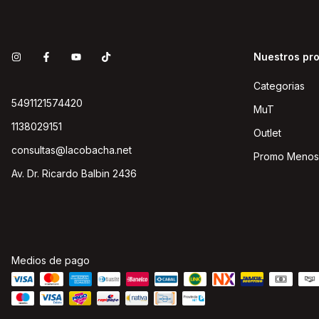
Nuestros pr
Categorias
5491121574420
MuT
1138029151
Outlet
consultas@lacobacha.net
Promo Menos
Av. Dr. Ricardo Balbin 2436
Medios de pago