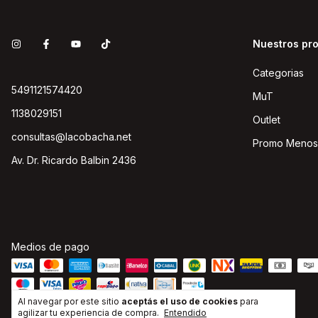
Nuestros pr
Categorias
5491121574420
MuT
1138029151
Outlet
consultas@lacobacha.net
Promo Menos
Av. Dr. Ricardo Balbin 2436
Medios de pago
Al navegar por este sitio
aceptás el uso de cookies
para
agilizar tu experiencia de compra.
Entendido