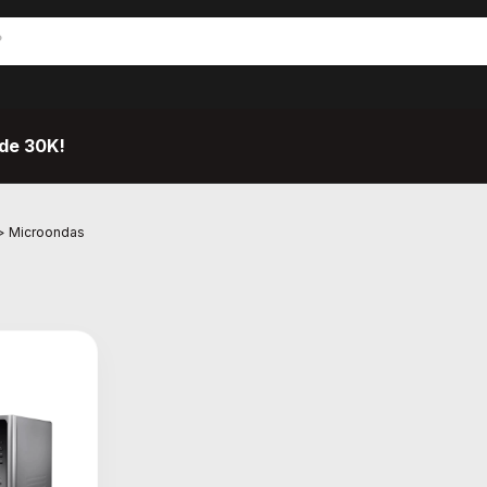
de 30K!
>
Microondas