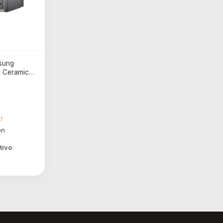
msung
r Ceramico
!
tivo