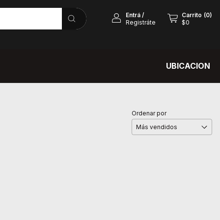
Entrá
/
Carrito
(
0
)
Registráte
$0
UBICACION
Ordenar por