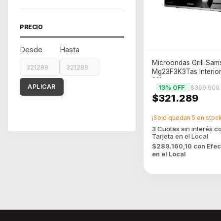
PRECIO
Desde
Hasta
Microondas Grill Sa
Mg23F3K3Tas Interio
23L
APLICAR
13
% OFF
$369.900
$321.289
¡Solo quedan
5
en stock
$289.160,10
con
Efec
en el Local