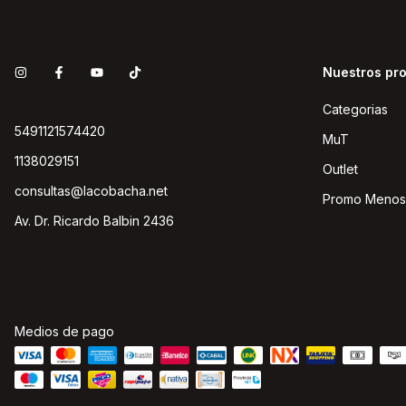
Nuestros pr
Categorias
5491121574420
MuT
1138029151
Outlet
consultas@lacobacha.net
Promo Menos
Av. Dr. Ricardo Balbin 2436
Medios de pago