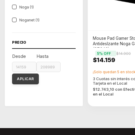
Noga (1)
Noganet (1)
Mouse Pad Gamer St
PRECIO
Antideslzante Noga 
(STG46)
5
% OFF
$14.900
Desde
Hasta
$14.159
¡Solo quedan
5
en stock
APLICAR
$12.743,10
con
Efect
en el Local