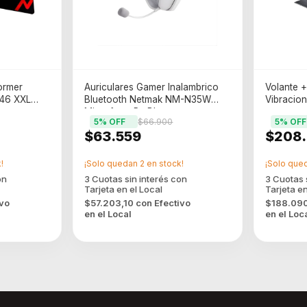
ormer
Auriculares Gamer Inalambrico
Volante +
G46 XXL
Bluetooth Netmak NM-N35W
Vibracio
Microfono Pc Blanco
5
% OFF
$66.900
5
% OFF
$63.559
$208
!
¡Solo quedan
2
en stock!
¡Solo que
ivo
$57.203,10
con
Efectivo
$188.09
en el Local
en el Loc