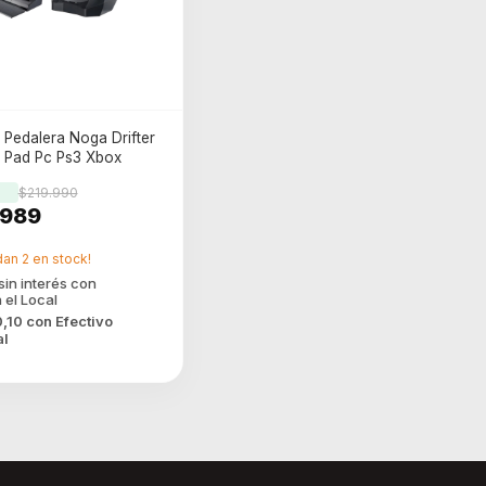
 Pedalera Noga Drifter
n Pad Pc Ps3 Xbox
$219.990
.989
dan
2
en stock!
0,10
con
Efectivo
al