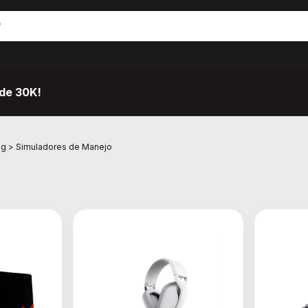
de 30K!
ng
>
Simuladores de Manejo