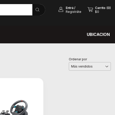
Entrá
/
Carrito
(
0
)
Registráte
$0
UBICACION
Ordenar por