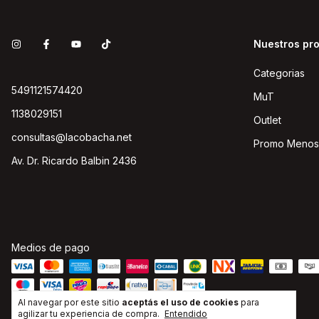
Nuestros pr
Categorias
5491121574420
MuT
1138029151
Outlet
consultas@lacobacha.net
Promo Menos
Av. Dr. Ricardo Balbin 2436
Medios de pago
Al navegar por este sitio
aceptás el uso de cookies
para
agilizar tu experiencia de compra.
Entendido