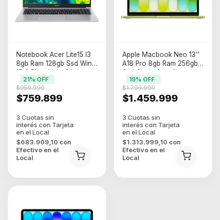
Notebook Acer Lite15 I3
Apple Macbook Neo 13''
8gb Ram 128gb Ssd Win11
A18 Pro 8gb Ram 256gb
15,6 Plata Light Silver
Ssd Citrus Amarillo
21
% OFF
19
% OFF
$959.999
$1.799.999
$759.899
$1.459.999
$683.909,10
con
$1.313.999,10
con
Efectivo en el
Efectivo en el
Local
Local