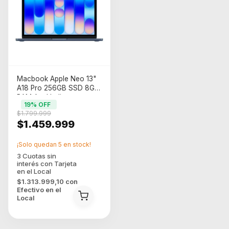
Macbook Apple Neo 13"
A18 Pro 256GB SSD 8GB
RAM Azul Indigo
19
% OFF
$1.799.999
$1.459.999
¡Solo quedan
5
en stock!
$1.313.999,10
con
Efectivo en el
Local