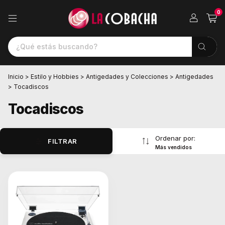
0
Inicio
>
Estilo y Hobbies
>
Antigedades y Colecciones
>
Antigedades
>
Tocadiscos
Tocadiscos
Ordenar por:
FILTRAR
Más vendidos