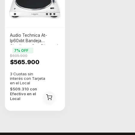
Audio Technica At-
lp60xbt Bandeja
Giradiscos Con Bluetooth
7
% OFF
Color Blanco
$605.900
$565.900
$509.310
con
Efectivo en el
Local