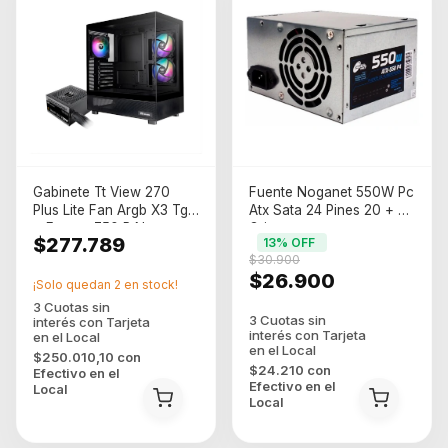
Gabinete Tt View 270
Fuente Noganet 550W Pc
Plus Lite Fan Argb X3 Tg
Atx Sata 24 Pines 20 + 4
+ Fuente 750 P Negro
Gris
$277.789
13
% OFF
$30.900
$26.900
¡Solo quedan
2
en stock!
$250.010,10
con
$24.210
con
Efectivo en el
Efectivo en el
Local
Local