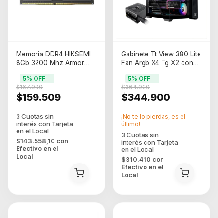
Memoria DDR4 HIKSEMI
Gabinete Tt View 380 Lite
8Gb 3200 Mhz Armor
Fan Argb X4 Tg X2 con
c/disipador Black
Fuente 850W Gold
5
% OFF
5
% OFF
(0416157)
Incluida (4513) (0417858)
$167.900
$364.900
$159.509
$344.900
¡No te lo pierdas, es el
último!
$143.558,10
con
Efectivo en el
Local
$310.410
con
Efectivo en el
Local