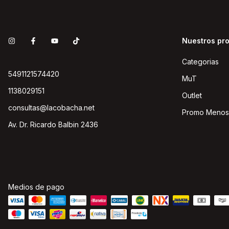
Nuestros pr
Categorias
5491121574420
MuT
1138029151
Outlet
consultas@lacobacha.net
Promo Menos
Av. Dr. Ricardo Balbin 2436
Medios de pago