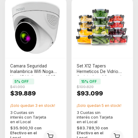
Camara Seguridad
Set X12 Tapers
Inalambrica Wifi Noga
Hermeticos De Vidrio
Ngw45 Vigilancia 480P
Gadnic Apto Microondas
5
% OFF
15
% OFF
Blanco
Freezer Tapas Pp
$41.990
$109.829
Silicona Gris
$39.889
$93.099
¡Solo quedan
3
en stock!
¡Solo quedan
5
en stock!
$35.900,10
con
$83.789,10
con
Efectivo en el
Efectivo en el
Local
Local