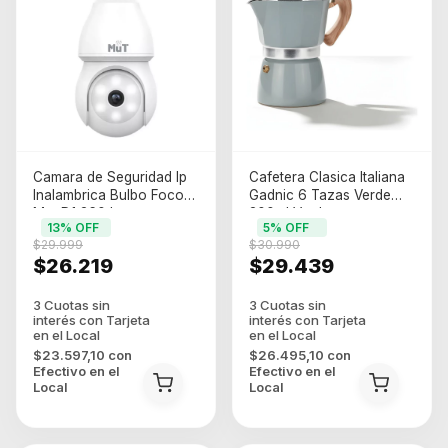
Camara de Seguridad Ip
Cafetera Clasica Italiana
Inalambrica Bulbo Foco
Gadnic 6 Tazas Verde
Mut D1 360 Icsee
300ml Verde
13
% OFF
5
% OFF
$29.999
$30.990
$26.219
$29.439
$23.597,10
con
$26.495,10
con
Efectivo en el
Efectivo en el
Local
Local