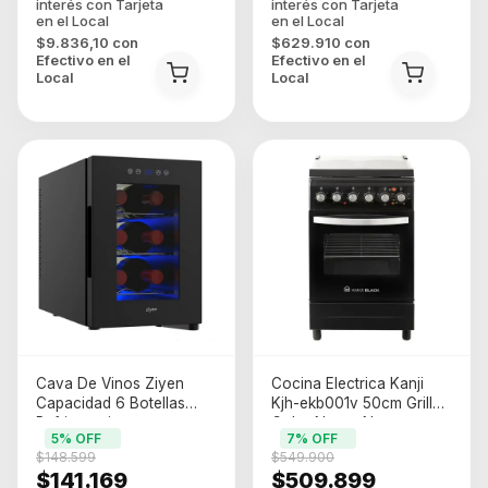
$9.836,10
con
$629.910
con
Efectivo en el
Efectivo en el
Local
Local
Cava De Vinos Ziyen
Cocina Electrica Kanji
Capacidad 6 Botellas
Kjh-ekb001v 50cm Grill
Refrigeracion
Color Negro Negro
5
% OFF
7
% OFF
$148.599
$549.900
$141.169
$509.899