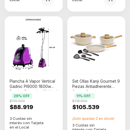
Plancha A Vapor Vertical
Set Ollas Kanji Gourmet 9
Gadnic Pl9000 1800w
Piezas Antiadherente
Ruedas Deposito 16l Ideal
Crema Crema
26
% OFF
11
% OFF
Para Ropa Y Telas
$119.900
$118.500
Delicadas Violeta Violeta
$88.919
$105.539
Oscuro
¡Solo quedan
2
en stock!