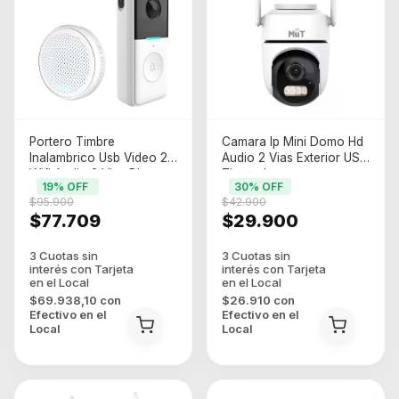
Portero Timbre
Camara Ip Mini Domo Hd
Inalambrico Usb Video 2k
Audio 2 Vias Exterior USB
Wifi Audio 2 Vias Blanco
Tipo-c Icsee
19
% OFF
30
% OFF
$95.900
$42.900
$77.709
$29.900
$69.938,10
con
$26.910
con
Efectivo en el
Efectivo en el
Local
Local