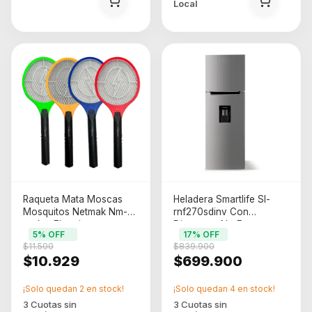
Local
Raqueta Mata Moscas
Heladera Smartlife Sl-
Mosquitos Netmak Nm-
rnf270sdinv Con
racket Electrica
Dispenser No Frost
5
% OFF
17
% OFF
Recargable Usb
Inverter 260l Gris
$11.500
$839.900
Multicolor
$10.929
$699.900
¡Solo quedan
2
en stock!
¡Solo quedan
4
en stock!