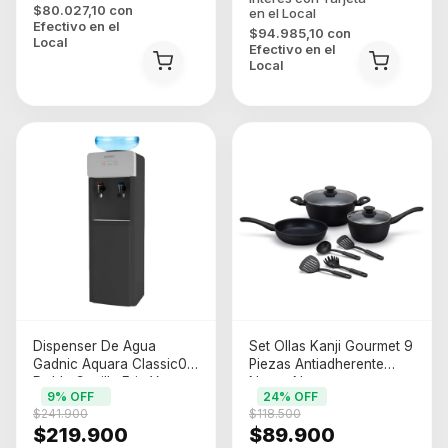
$80.027,10
con
Efectivo en el
$94.985,10
con
Local
Efectivo en el
Local
Dispenser De Agua
Set Ollas Kanji Gourmet 9
Gadnic Aquara Classic01
Piezas Antiadherente
Doble Canilla Fria Y
Negro Negro
9
% OFF
24
% OFF
Caliente 590 W 220 V85-
$241.900
$118.500
95 ¡c Negro
$219.900
$89.900