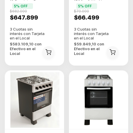
12 Bandejas Desmont
1500w 8 Niv Negro
5
% OFF
5
% OFF
Plateado
$682.000
$70.000
$647.899
$66.499
$583.109,10
con
$59.849,10
con
Efectivo en el
Efectivo en el
Local
Local