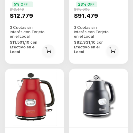
120¼ Apto Led
C/panel Solar Blanco
5
% OFF
23
% OFF
$13.449
$119.000
$12.779
$91.479
$11.501,10
con
$82.331,10
con
Efectivo en el
Efectivo en el
Local
Local