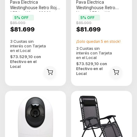
Pava Electrica
Pava Electrica
Westinghouse Retro Roja
Westinghouse Retro
1.75 Lts Wh-pe22001s
Negro 1.75 Lts Wh-
5
% OFF
5
% OFF
Rojo
pe22003s
$85.999
$85.999
$81.699
$81.699
¡Solo quedan
5
en stock!
$73.529,10
con
Efectivo en el
$73.529,10
con
Local
Efectivo en el
Local