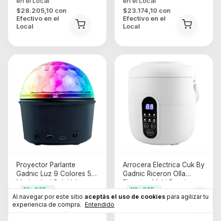
$28.205,10
con
$23.174,10
con
Efectivo en el
Efectivo en el
Local
Local
Proyector Parlante
Arrocera Electrica Cuk By
Gadnic Luz 9 Colores 5
Gadnic Riceron Olla
Modos Led Rgb Usb
Electrica Multi Funcion
5
% OFF
11
% OFF
Color De La Estructura
1.5l Blanco
Al navegar por este sitio
aceptás el uso de cookies
para agilizar tu
$14.999
$118.990
Negro
experiencia de compra.
Entendido
$14.249
$105.379