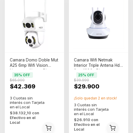
Camara Domo Doble Mut
Camara Wifi Netmak
A25 6mp Wifi Vision
Interior Triple Antena Hd
Nocturna Alarma Blanco
2mp 1080p Blanco
35
% OFF
25
% OFF
$65.000
$39.990
$42.369
$29.900
¡Solo quedan
2
en stock!
$38.132,10
con
Efectivo en el
$26.910
con
Local
Efectivo en el
Local