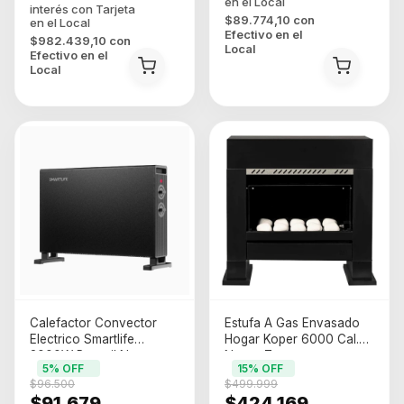
$89.774,10
con
Efectivo en el
$982.439,10
con
Local
Efectivo en el
Local
Calefactor Convector
Estufa A Gas Envasado
Electrico Smartlife
Hogar Koper 6000 Cal.
2000W Portatil Negro
Negro Taseme
5
% OFF
15
% OFF
(SL-CO2000PN)
$96.500
$499.999
$91.679
$424.169