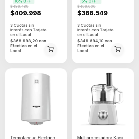
16
% OFF
5
% OFF
$489.489
$409.000
$409.998
$388.549
$368.998,20
con
$349.694,10
con
Efectivo en el
Efectivo en el
Local
Local
Termotanque Electrico
Multiprocesadora Kanji