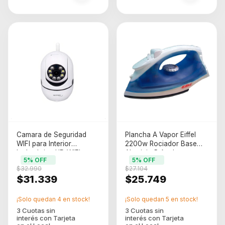
Camara de Seguridad
Plancha A Vapor Eiffel
WIFI para Interior
2200w Rociador Base
Inalambrica HD WIFI
Aluminio P Azul
5
% OFF
5
% OFF
Panoramica Blanco (nm-
$32.990
$27.104
ipcam2)
$31.339
$25.749
¡Solo quedan
4
en stock!
¡Solo quedan
5
en stock!