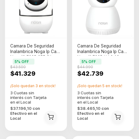
Camara De Seguridad
Camara De Seguridad
Inalambrica Noga Ip Cam
Inalambrica Noga Ip Cam
Ngw-12 720P 355 (Ngw-
Nwg-11 720P Hd 2.4G
5
% OFF
5
% OFF
12)
(Ngw-11)
$43.500
$44.990
$41.329
$42.739
¡Solo quedan
3
en stock!
¡Solo quedan
5
en stock!
$37.196,10
con
$38.465,10
con
Efectivo en el
Efectivo en el
Local
Local