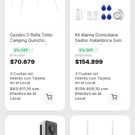
Gazebo D Rafia Toldo
Kit Alarma Domiciliaria
Camping Quincho
Gadnic Inalambrica Gsm
Impermeable Con Estacas
Pantalla Led Tactil
5
% OFF
5
% OFF
Color Blanco
Control Remoto Al3000
$74.399
$163.000
Blanco
$70.679
$154.899
$63.611,10
con
$139.409,10
con
Efectivo en el
Efectivo en el
Local
Local