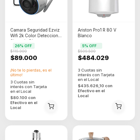
Camara Seguridad Ezviz
Ariston Pro1 R 80 V
Wifi 2k Color Deteccion
Blanco
Sirena Ia Blanco
26
% OFF
5
% OFF
$119.900
$509.500
$89.000
$484.029
¡No te lo pierdas, es el
último!
$435.626,10
con
Efectivo en el
Local
$80.100
con
Efectivo en el
Local