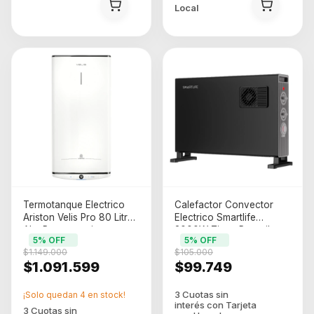
Local
Termotanque Electrico
Calefactor Convector
Ariston Velis Pro 80 Litros
Electrico Smartlife
Alta Recuperacion
2000W Timer Portatil
5
% OFF
5
% OFF
(26333)
Negro (SL-CO2000FTPN)
$1.149.000
$105.000
$1.091.599
$99.749
¡Solo quedan
4
en stock!