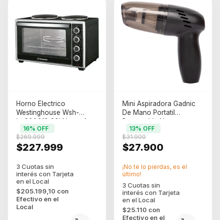
Horno Electrico
Mini Aspiradora Gadnic
Westinghouse Wsh-
De Mano Portatil
he600013 60l Negro 1
Recargable Negro
16
% OFF
13
% OFF
$269.999
$31.900
$227.999
$27.900
¡No te lo pierdas, es el
último!
$205.199,10
con
Efectivo en el
Local
$25.110
con
Efectivo en el