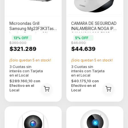
Microondas Grill
CAMARA DE SEGURIDAD
Samsung Mg23F3K3Tas
INALAMBRICA NOGA IP
Interior Ceramico 23L
CAM NGW-20S 720P
13
% OFF
5
% OFF
355? HD 2.4G (NGW-20S)
$369.900
$46.990
$321.289
$44.639
¡Solo quedan
5
en stock!
¡Solo quedan
5
en stock!
$289.160,10
con
$40.175,10
con
Efectivo en el
Efectivo en el
Local
Local