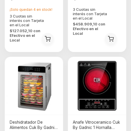
¡Solo quedan
4
en stock!
$458.909,10
con
Efectivo en el
$127.052,10
con
Local
Efectivo en el
Local
Deshidratador De
Anafe Vitroceramico Cuk
Alimentos Cuk By Gadnic
By Gadnic 1 Hornalla