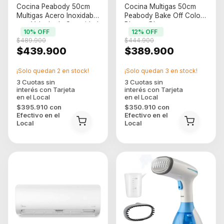
Cocina Peabody 50cm
Cocina Multigas 50cm
Multigas Acero Inoxidable
Peabody Bake Off Color
con Valvula de Seguridad
Blanco Blanco
10
% OFF
12
% OFF
(4303)
$489.900
$444.900
$439.900
$389.900
¡Solo quedan
2
en stock!
¡Solo quedan
3
en stock!
$395.910
con
$350.910
con
Efectivo en el
Efectivo en el
Local
Local