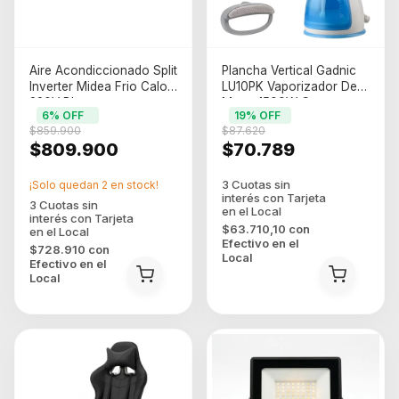
Aire Acondiccionado Split
Plancha Vertical Gadnic
Inverter Midea Frio Calor
LU10PK Vaporizador De
220V Blanco
Mano 1500W Con
6
% OFF
19
% OFF
Accesorios (VAP00002)
$859.900
$87.620
$809.900
$70.789
¡Solo quedan
2
en stock!
$63.710,10
con
Efectivo en el
$728.910
con
Local
Efectivo en el
Local