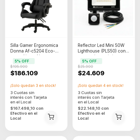
Silla Gamer Ergonomica
Reflector Led Mini 50W
Donna Af-c5204 Eco-
Lighthouse (PLS50) con
cuero Negra Negro
sensor de movimiento
5
% OFF
5
% OFF
Cuero Sintetico
$195.900
$25.900
$186.109
$24.609
¡Solo quedan
3
en stock!
¡Solo quedan
4
en stock!
$167.498,10
con
$22.148,10
con
Efectivo en el
Efectivo en el
Local
Local