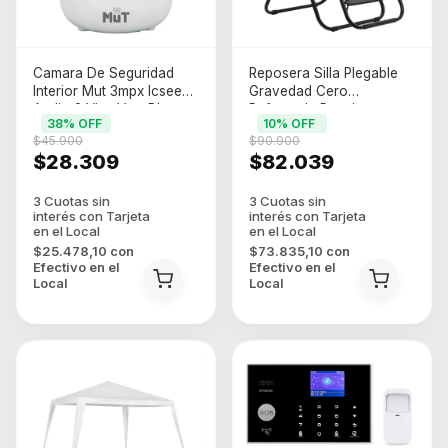
Camara De Seguridad
Reposera Silla Plegable
Interior Mut 3mpx Icsee
Gravedad Cero
Audio 2 Vias Vms Blanco
Reforzada Premium
38
% OFF
10
% OFF
Negro
$45.900
$90.900
$28.309
$82.039
$25.478,10
con
$73.835,10
con
Efectivo en el
Efectivo en el
Local
Local