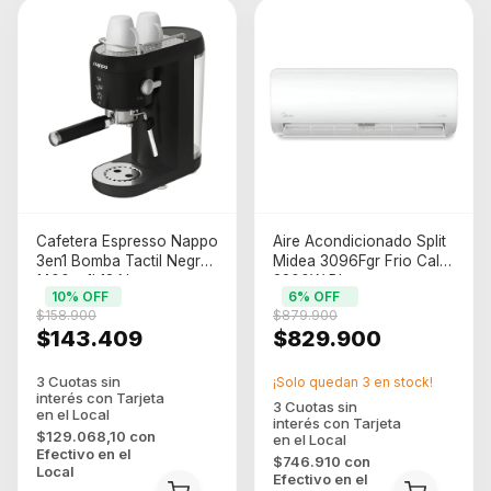
Cafetera Espresso Nappo
Aire Acondicionado Split
3en1 Bomba Tactil Negra
Midea 3096Fgr Frio Calor
1400w 1l 12 Negro
3200W Blanco
10
% OFF
6
% OFF
$158.900
$879.900
$143.409
$829.900
¡Solo quedan
3
en stock!
$129.068,10
con
Efectivo en el
$746.910
con
Local
Efectivo en el