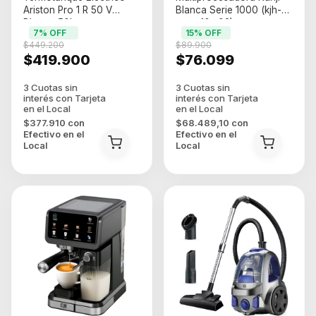
Ariston Pro 1 R 50 V
Blanca Serie 1000 (kjh-
Blanco 50l
mpcy10w02)
7
% OFF
15
% OFF
$449.200
$89.900
$419.900
$76.099
$377.910
con
$68.489,10
con
Efectivo en el
Efectivo en el
Local
Local