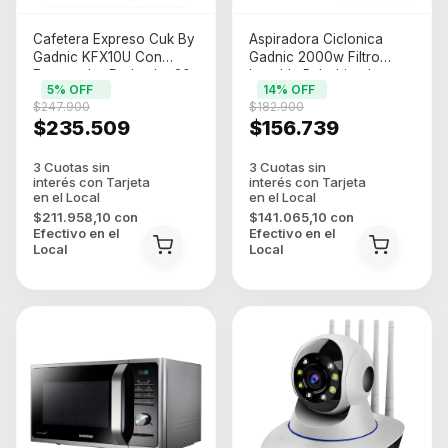
Cafetera Expreso Cuk By
Aspiradora Ciclonica
Gadnic KFX10U Con
Gadnic 2000w Filtro
Espumador De Leche 20
Lavable Rebobinado
5
% OFF
14
% OFF
Bar (CAFEXP31)
Automatico De Cable
$247.900
$182.900
Azul/gris
$235.509
$156.739
$211.958,10
con
$141.065,10
con
Efectivo en el
Efectivo en el
Local
Local