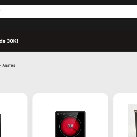
de 30K!
>
Anafes