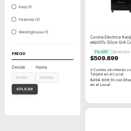
Kanji (1)
Peabody (2)
Westinghouse (1)
Cocina Electrica Kanji
ekb001v 50cm Grill C
Negro
7
% OFF
$549.900
PRECIO
$509.899
Desde
Hasta
$458.909,10
con
Efe
en el Local
APLICAR