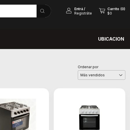
Entrá
/
Carrito
(
0
)
Registráte
$0
UBICACION
Ordenar por