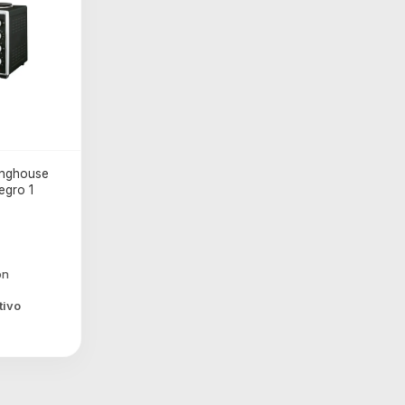
inghouse
egro 1
tivo