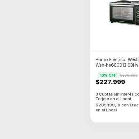
Horno Electrico West
Wsh-he600013 60l N
16
% OFF
$269.999
$227.999
$205.199,10
con
Efec
en el Local