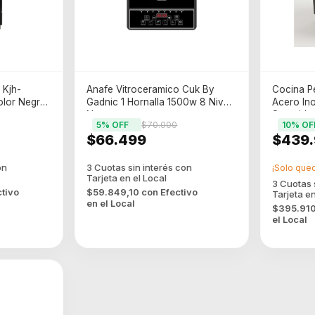
 Kjh-
Anafe Vitroceramico Cuk By
Cocina P
olor Negro
Gadnic 1 Hornalla 1500w 8 Niv
Acero Ino
Negro
Segurida
5
% OFF
$70.000
10
% OF
$66.499
$439
¡Solo que
ctivo
$59.849,10
con
Efectivo
en el Local
$395.91
el Local