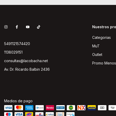
Nuestros pr
Categorias
5491121574420
MuT
1138029151
Outlet
consultas@lacobacha.net
Promo Menos
Av. Dr. Ricardo Balbin 2436
Medios de pago