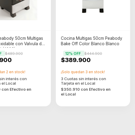
eabody 50cm Multigas
Cocina Multigas 50cm Peabody
xidable con Valvula de
Bake Off Color Blanco Blanco
d (4303)
F
$489.900
12
% OFF
$444.900
.900
$389.900
dan
2
en stock!
¡Solo quedan
3
en stock!
0
con
Efectivo en
$350.910
con
Efectivo en
el Local