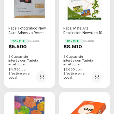
Papel Fotografico New
Papel Mate Alta
Akira Adhesivo Resma
Resolucion Newakira 108
135G A4 Sticker No Aplica
Gramos Blanco
15
% OFF
$6.500
6
% OFF
$9.000
$5.500
$8.500
$4.950
con
$7.650
con
Efectivo en el
Efectivo en el
Local
Local