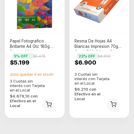
Papel Fotografico
Resma De Hojas A4
Brillante A4 Gtc 180g
Blancas Impresion 70g
Blanco 20 Hojas
One X500 Oficina Blanco
5
% OFF
$5.475
23
% OFF
$8.990
$5.199
$6.900
¡Solo quedan
4
en stock!
$6.210
con
Efectivo en el
$4.679,10
con
Local
Efectivo en el
Local