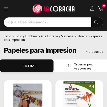
0
Inicio
>
Estilo y Hobbies
>
Arte Libreria y Merceria
>
Libreria
>
Papeles
para Impresion
Papeles para Impresion
4 productos
Ordenar por:
FILTRAR
Más vendidos