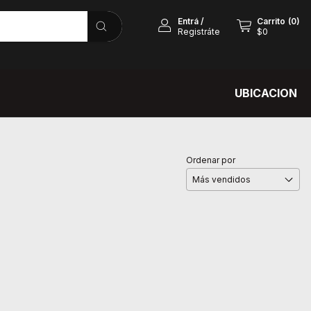
Entrá
/
Carrito
(
0
)
Registráte
$0
UBICACION
Ordenar por