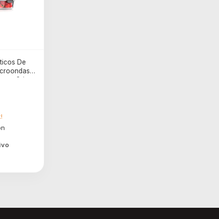
ticos De
icroondas
cona Gris
!
ivo