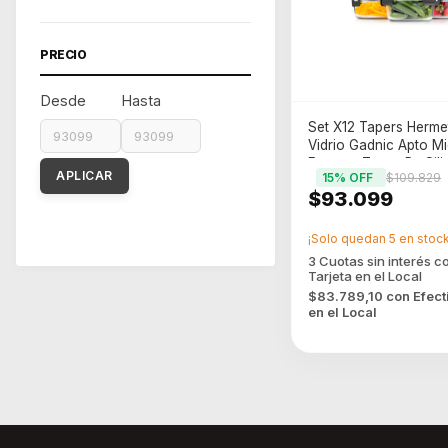
PRECIO
Desde
Hasta
Set X12 Tapers Herme
Vidrio Gadnic Apto M
Freezer Tapas Pp Sili
APLICAR
15
% OFF
$109.829
$93.099
¡Solo quedan
5
en stock
$83.789,10
con
Efect
en el Local