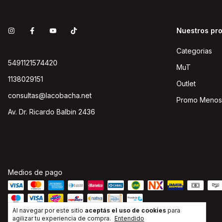
Nuestros pr
Categorias
5491121574420
MuT
1138029151
Outlet
consultas@lacobacha.net
Promo Menos
Av. Dr. Ricardo Balbin 2436
Medios de pago
Al navegar por este sitio
aceptás el uso de cookies
para
agilizar tu experiencia de compra.
Entendido