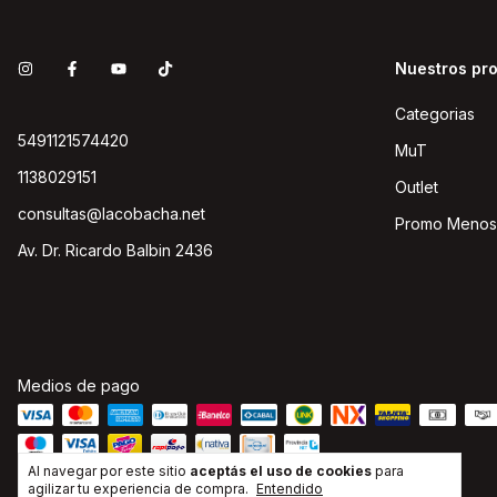
Nuestros pr
Categorias
5491121574420
MuT
1138029151
Outlet
consultas@lacobacha.net
Promo Menos
Av. Dr. Ricardo Balbin 2436
Medios de pago
Al navegar por este sitio
aceptás el uso de cookies
para
agilizar tu experiencia de compra.
Entendido