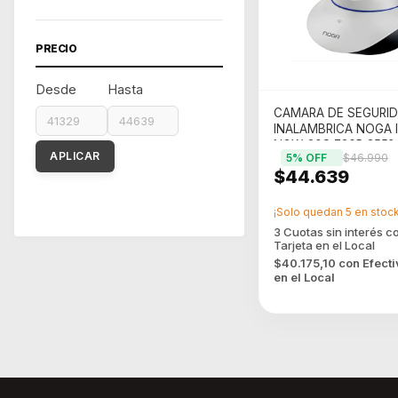
PRECIO
Desde
Hasta
CAMARA DE SEGURI
INALAMBRICA NOGA 
NGW-20S 720P 355? 
APLICAR
5
% OFF
$46.990
(NGW-20S)
$44.639
¡Solo quedan
5
en stock
$40.175,10
con
Efecti
en el Local