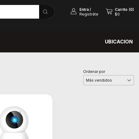
Entrá
/
Carrito
(
0
)
Registráte
$0
UBICACION
Ordenar por