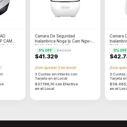
DAD
Camara De Seguridad
Camara D
IP CAM
Inalambrica Noga Ip Cam Ngw-12
Inalambr
HD 2.4G
720P 355 (Ngw-12)
720P Hd 
5
% OFF
$43.500
5
% OFF
$41.329
$42.7
!
¡Solo quedan
3
en stock!
¡Solo que
vo
$37.196,10
con
Efectivo
$38.465
en el Local
en el Loc