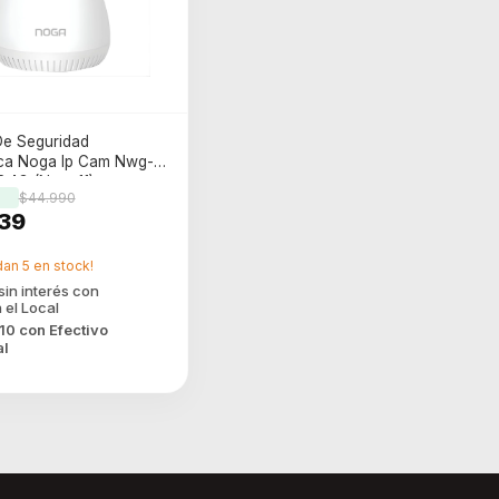
e Seguridad
ica Noga Ip Cam Nwg-11
2.4G (Ngw-11)
$44.990
39
dan
5
en stock!
,10
con
Efectivo
al