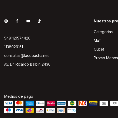
Nuestros pr
Categorias
5491121574420
MuT
1138029151
Outlet
consultas@lacobacha.net
Promo Menos
Av. Dr. Ricardo Balbin 2436
Medios de pago