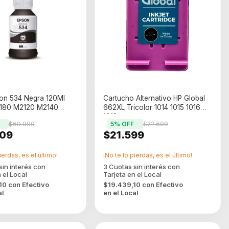
son 534 Negra 120Ml
Cartucho Alternativo HP Global
180 M2120 M2140
662XL Tricolor 1014 1015 1016
egro
1018
$69.900
5
% OFF
$22.699
09
$21.599
ierdas, es el último!
¡No te lo pierdas, es el último!
,10
con
Efectivo
$19.439,10
con
Efectivo
al
en el Local