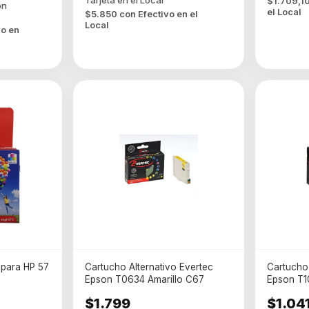
$1.709,1
el Local
$5.850
con
Efectivo en el
Local
vo en
 para HP 57
Cartucho Alternativo Evertec
Cartucho 
Epson T0634 Amarillo C67
Epson T1
$1.799
$1.04