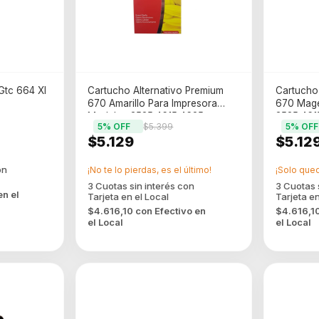
Gtc 664 Xl
Cartucho Alternativo Premium
Cartucho 
670 Amarillo Para Impresora
670 Mage
Modelos 3525 4615 4625
3525 461
5
% OFF
$5.399
5
% OFF
$5.129
$5.12
¡No te lo pierdas, es el último!
¡Solo que
en el
$4.616,10
con
Efectivo en
$4.616,1
el Local
el Local