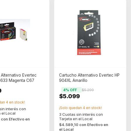
Alternativo Evertec
Cartucho Alternativo Evertec HP
0633 Magenta C67
904XL Amarillo
9
4
% OFF
$5.299
$5.099
dan
4
en stock!
¡Solo quedan
4
en stock!
0
con
Efectivo en
$4.589,10
con
Efectivo en
el Local