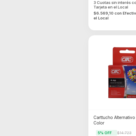
$6.569,10
con
Efecti
el Local
Carttucho Alternativo
Color
5
% OFF
$14.723