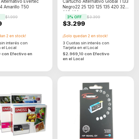
Alternativo Evertec
Cartucho Alternativo Global T133
4 Amarillo T50
Negro22 25 120 125 135 420 320
235 430
$1.999
3
% OFF
$3.399
9
$3.299
dan
2
en stock!
¡Solo quedan
2
en stock!
0
con
Efectivo en
$2.969,10
con
Efectivo
en el Local