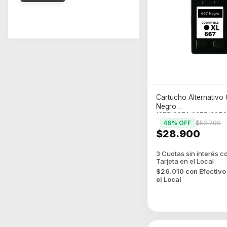
Cartucho Alternativo 
Negro
1275/2374/2375/237
46
% OFF
$53.799
$28.900
$26.010
con
Efectivo
el Local