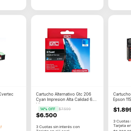
Evertec
Cartucho Alternativo Gtc 206
Cartucho 
Cyan Impresion Alta Calidad 6.6
Epson 11
Ml
$1.89
14
% OFF
$7.599
$6.500
!