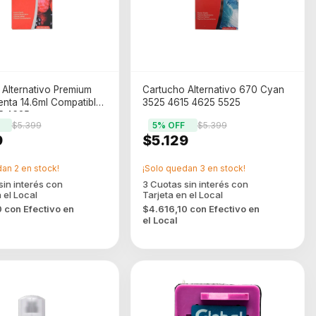
Alternativo Premium
Cartucho Alternativo 670 Cyan
nta 14.6ml Compatibles
3525 4615 4625 5525
5 4625
$5.399
5
% OFF
$5.399
9
$5.129
dan
2
en stock!
¡Solo quedan
3
en stock!
0
con
Efectivo en
$4.616,10
con
Efectivo en
el Local