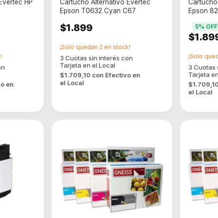
 Evertec HP
Cartucho Alternativo Evertec
Cartucho 
Epson T0632 Cyan C67
Epson 82
$1.899
5
% OFF
$1.89
¡Solo quedan
2
en stock!
!
¡Solo que
$1.709,10
con
Efectivo en
el Local
vo en
$1.709,1
el Local