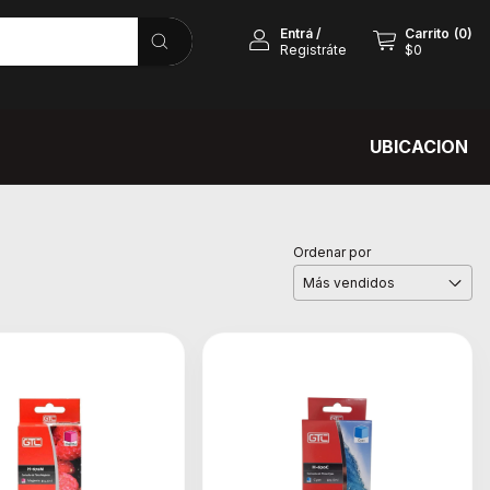
Entrá
/
Carrito
(
0
)
Registráte
$0
UBICACION
Ordenar por