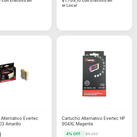
0
con
Efectivo en
$1.709,10
con
Efectivo en
el Local
Alternativo Evertec
Cartucho Alternativo Evertec HP
03 Amarillo
904XL Magenta
1
4
% OFF
$5.299