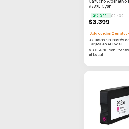
Cartucho Alternativo
933XL Cyan
3
% OFF
$3.499
$3.399
¡Solo quedan
2
en stock
$3.059,10
con
Efecti
el Local