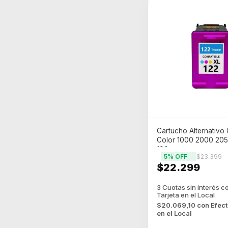
Cartucho Alternativo 
Color 1000 2000 20
190
5
% OFF
$23.399
$22.299
$20.069,10
con
Efect
en el Local