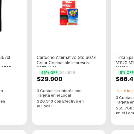
667xl
Cartucho Alternativo Gtc 667xl
Tinta Ep
Color Compatible Impresora
M1120 M1
6/2775
2375 Xl 21ml
M2170 N
46
% OFF
$54.899
5
% OFF
$29.900
$66.4
¡No te lo p
 en
$26.910
con
Efectivo en
el Local
$59.768
en el Loc