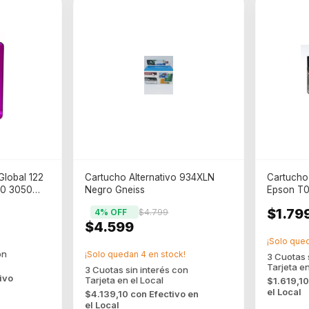
Global 122
Cartucho Alternativo 934XLN
Cartucho 
50 3050
Negro Gneiss
Epson T
$1.79
4
% OFF
$4.799
$4.599
¡Solo que
¡Solo quedan
4
en stock!
ivo
$1.619,1
el Local
$4.139,10
con
Efectivo en
el Local