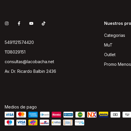
Nuestros pr
Categorias
5491121574420
MuT
1138029151
Outlet
consultas@lacobacha.net
Promo Menos
Av. Dr. Ricardo Balbin 2436
Medios de pago