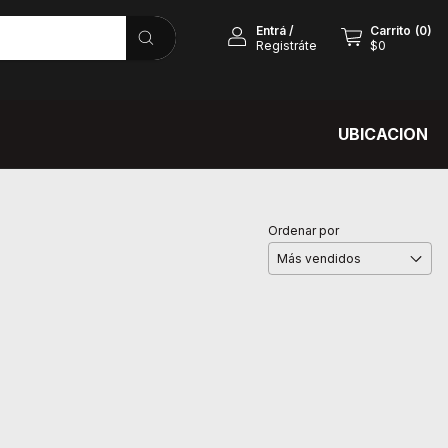
Entrá
/
Carrito
(
0
)
Registráte
$0
UBICACION
Ordenar por