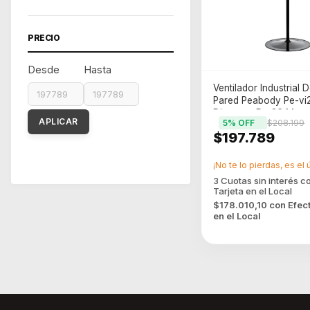
PRECIO
Desde
Hasta
Ventilador Industrial 
Pared Peabody Pe-v
Diametro De 26 Moto
APLICAR
5
% OFF
$208.199
220w Color Negro 6
$197.789
Aluminio 3
¡No te lo pierdas, es el 
$178.010,10
con
Efec
en el Local