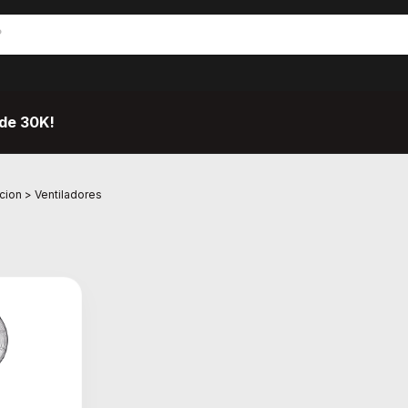
de 30K!
cion
>
Ventiladores