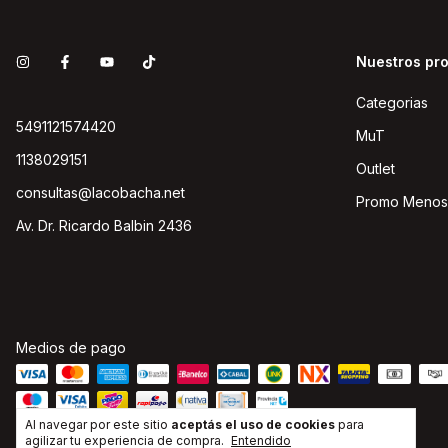
Nuestros pr
Categorias
5491121574420
MuT
1138029151
Outlet
consultas@lacobacha.net
Promo Menos
Av. Dr. Ricardo Balbin 2436
Medios de pago
Al navegar por este sitio
aceptás el uso de cookies
para
agilizar tu experiencia de compra.
Entendido