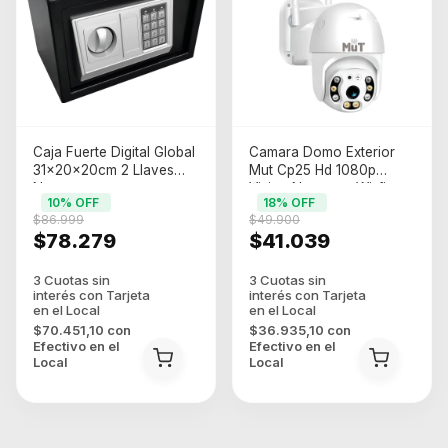
Caja Fuerte Digital Global
Camara Domo Exterior
31x20x20cm 2 Llaves
Mut Cp25 Hd 1080p
Negro
Vision Nocturna Wi-fi
10
% OFF
18
% OFF
Motorizada Blanco
$86.999
$49.900
$78.279
$41.039
$70.451,10
con
$36.935,10
con
Efectivo en el
Efectivo en el
Local
Local