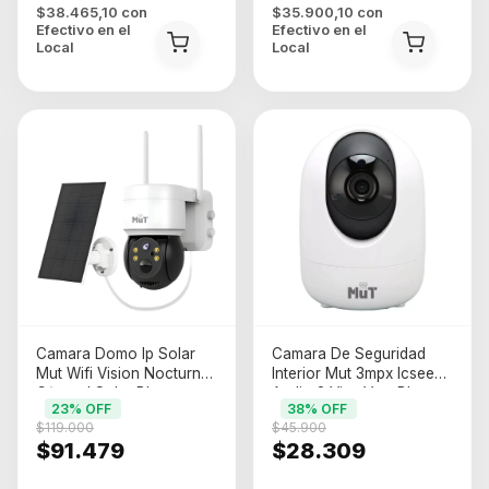
$38.465,10
con
$35.900,10
con
Efectivo en el
Efectivo en el
Local
Local
Camara Domo Ip Solar
Camara De Seguridad
Mut Wifi Vision Nocturna
Interior Mut 3mpx Icsee
C/panel Solar Blanco
Audio 2 Vias Vms Blanco
23
% OFF
38
% OFF
$119.000
$45.900
$91.479
$28.309