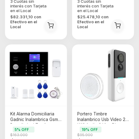
$82.331,10
con
$25.478,10
con
Efectivo en el
Efectivo en el
Local
Local
Kit Alarma Domiciliaria
Portero Timbre
Gadnic Inalambrica Gsm
Inalambrico Usb Video 2k
Pantalla Led Tactil
Wifi Audio 2 Vias Blanco
5
% OFF
19
% OFF
Control Remoto Al3000
$163.000
$95.900
Blanco