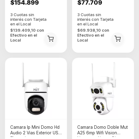
$154.899
$77.709
$139.409,10
con
$69.938,10
con
Efectivo en el
Efectivo en el
Local
Local
Camara Ip Mini Domo Hd
Camara Domo Doble Mut
Audio 2 Vias Exterior USB
A25 6mp Wifi Vision
Tipo-c Icsee
Nocturna Alarma Blanco