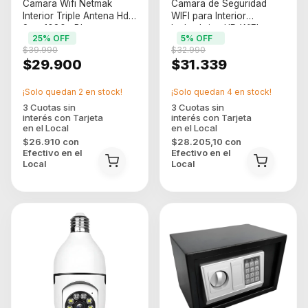
Camara Wifi Netmak
Camara de Seguridad
Interior Triple Antena Hd
WIFI para Interior
2mp 1080p Blanco
Inalambrica HD WIFI
25
% OFF
5
% OFF
Panoramica Blanco (nm-
$39.990
$32.990
ipcam2)
$29.900
$31.339
¡Solo quedan
2
en stock!
¡Solo quedan
4
en stock!
$26.910
con
$28.205,10
con
Efectivo en el
Efectivo en el
Local
Local