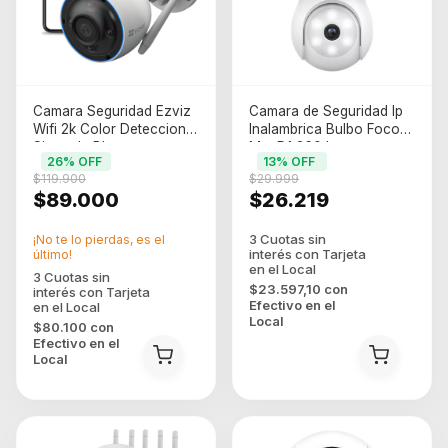
Camara Seguridad Ezviz
Camara de Seguridad Ip
Wifi 2k Color Deteccion
Inalambrica Bulbo Foco
Sirena Ia Blanco
Mut D1 360 Icsee
26
% OFF
13
% OFF
$119.900
$29.999
$89.000
$26.219
¡No te lo pierdas, es el
último!
$23.597,10
con
Efectivo en el
Local
$80.100
con
Efectivo en el
Local