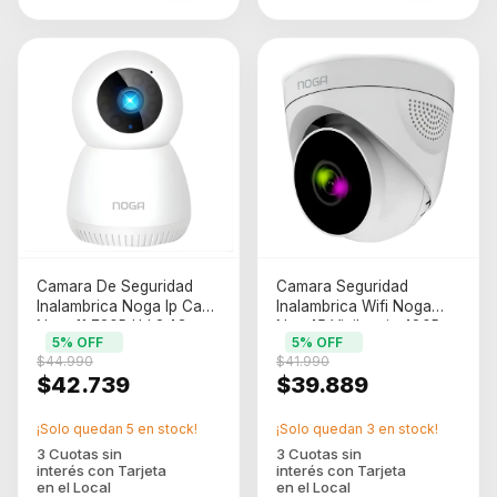
Camara De Seguridad
Camara Seguridad
Inalambrica Noga Ip Cam
Inalambrica Wifi Noga
Nwg-11 720P Hd 2.4G
Ngw45 Vigilancia 480P
5
% OFF
5
% OFF
(Ngw-11)
Blanco
$44.990
$41.990
$42.739
$39.889
¡Solo quedan
5
en stock!
¡Solo quedan
3
en stock!