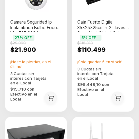
Camara Seguridad Ip
Caja Fuerte Digital
Inalambrica Bulbo Foco
35x25x25cm + 2 Llaves
Mut E27 360 Icsee
Seguridad Global Color
27
% OFF
5
% OFF
Blanco
Negro
$29.999
$116.313
$21.900
$110.499
¡No te lo pierdas, es el
¡Solo quedan
5
en stock!
último!
$99.449,10
con
$19.710
con
Efectivo en el
Efectivo en el
Local
Local