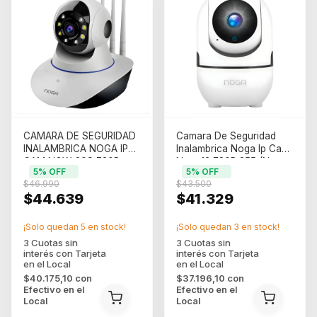
CAMARA DE SEGURIDAD
Camara De Seguridad
INALAMBRICA NOGA IP
Inalambrica Noga Ip Cam
CAM NGW-20S 720P
Ngw-12 720P 355 (Ngw-
5
% OFF
5
% OFF
355? HD 2.4G (NGW-20S)
12)
$46.990
$43.500
$44.639
$41.329
¡Solo quedan
5
en stock!
¡Solo quedan
3
en stock!
$40.175,10
con
$37.196,10
con
Efectivo en el
Efectivo en el
Local
Local